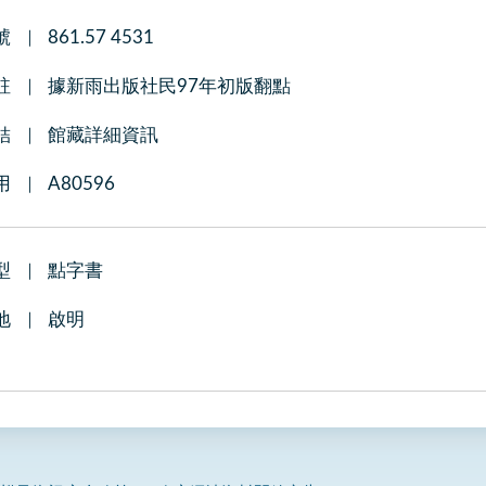
號
861.57 4531
註
據新雨出版社民97年初版翻點
結
館藏詳細資訊
用
A80596
型
點字書
地
啟明