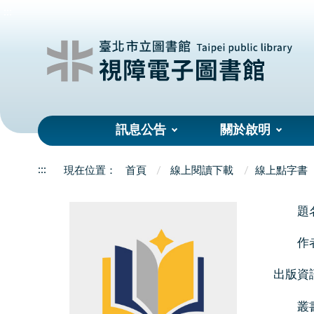
:::
訊息公告
關於啟明
:::
首頁
線上閱讀下載
線上點字書
題
作
出版資
叢