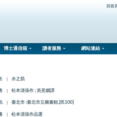
回首
博士通信箱
讀者服務
網站連結
名
水之肌
者
松本清張作 ; 吳奕嫺譯
訊
臺北市 :臺北市立圖書館,[民100]
書
松本清張作品選