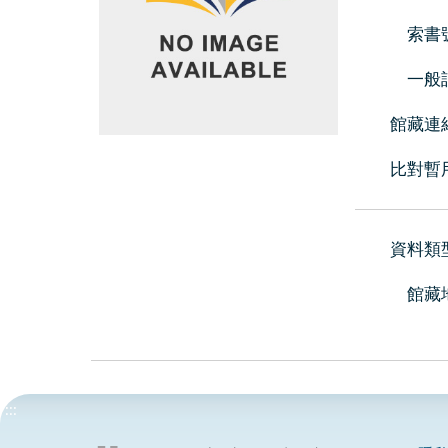
索書
一般
館藏連
比對暫
資料類
館藏
:::