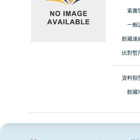
索書
一般
館藏連
比對暫
資料類
館藏
:::