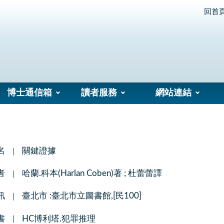
回首
博士通信箱
讀者服務
網站連結
名
關鍵證據
者
哈蘭.科本(Harlan Coben)著 ; 杜蕾蕾譯
訊
臺北市 :臺北市立圖書館,[民100]
書
HC博利塔.犯罪推理