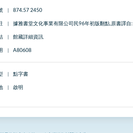
號
874.57 2450
註
據雅書堂文化事業有限公司民96年初版翻點,原書譯自: The fi
結
館藏詳細資訊
用
A80608
型
點字書
地
啟明