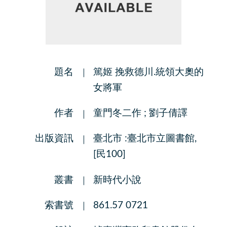
題名
篤姬 挽救德川.統領大奧的
女將軍
作者
童門冬二作 ; 劉子倩譯
出版資訊
臺北市 :臺北市立圖書館,
[民100]
叢書
新時代小說
索書號
861.57 0721