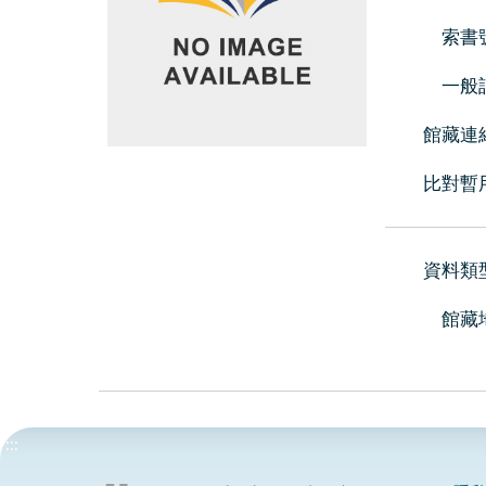
索書
一般
館藏連
比對暫
資料類
館藏
:::