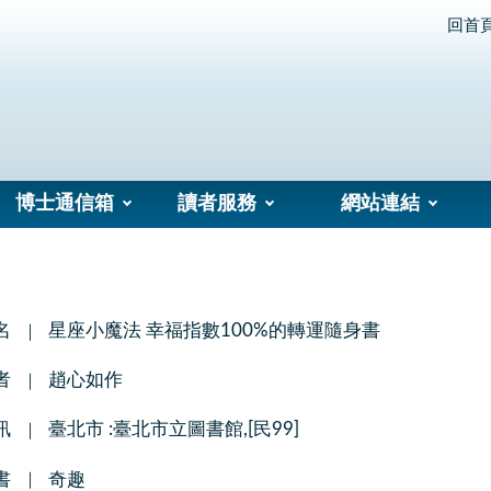
回首
博士通信箱
讀者服務
網站連結
名
星座小魔法 幸福指數100%的轉運隨身書
者
趙心如作
訊
臺北市 :臺北市立圖書館,[民99]
書
奇趣