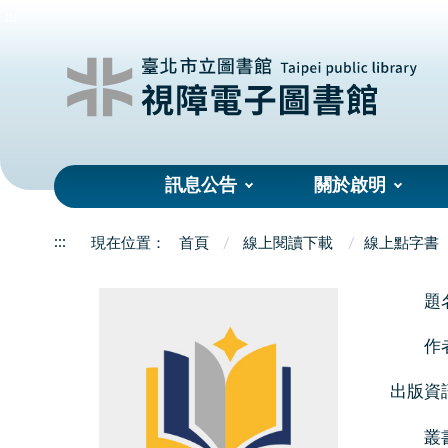
:::
訊息公告
關於啟明
:::
首頁
線上閱讀下載
線上點字書
題
作
出版資
叢