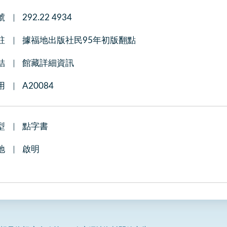
號
292.22 4934
註
據福地出版社民95年初版翻點
結
館藏詳細資訊
用
A20084
型
點字書
地
啟明