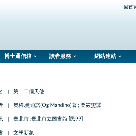
回首
博士通信箱
讀者服務
網站連結
名
第十二個天使
者
奧格.曼迪諾(Og Mandino)著 ; 栗筱雯譯
訊
臺北市 :臺北市立圖書館,[民99]
書
文學新象