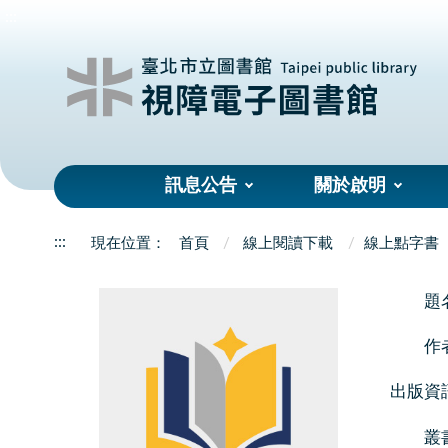
:::
訊息公告
關於啟明
:::
首頁
線上閱讀下載
線上點字書
題
作
出版資
叢