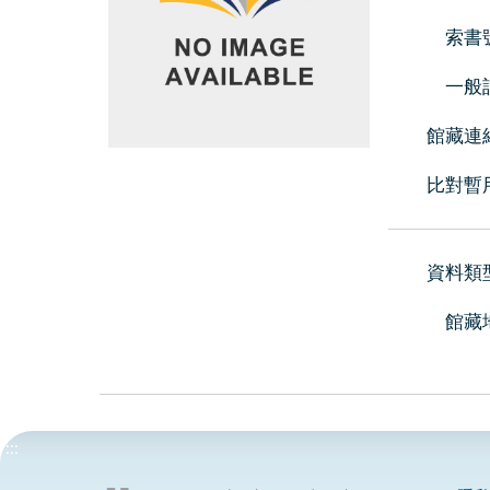
索書
一般
館藏連
比對暫
資料類
館藏
:::