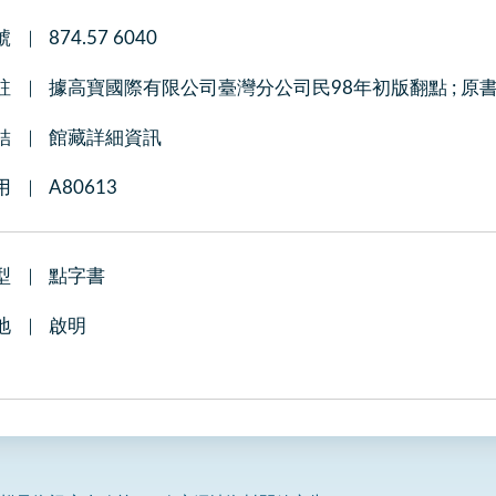
號
874.57 6040
註
據高寶國際有限公司臺灣分公司民98年初版翻點 ; 原書譯自: Th
結
館藏詳細資訊
用
A80613
型
點字書
地
啟明