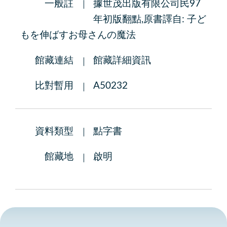
一般註
據世茂出版有限公司民97
年初版翻點,原書譯自: 子ど
もを伸ばすお母さんの魔法
館藏連結
館藏詳細資訊
比對暫用
A50232
資料類型
點字書
館藏地
啟明