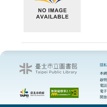
:::
隱
本
啟明
電話
電
開放