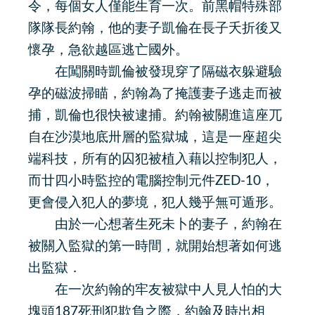
令，每個女人僅能生育一次。前黑帽特殊部
隊隊長約翰，他的妻子凱倫在長子夭折後又
懷孕，急欲越區逃亡國外。
在闖關時凱倫被發現穿了隔磁衣躲避驗
孕的磁波掃瞄，約翰為了掩護妻子逃走而被
捕，凱倫也很快被逮捕。約翰被關進這座兀
自在沙漠地底卅層的監獄城，這是一座超尖
端科技，所有的囚犯被植入藉以控制犯人，
而廿四小時監控的電腦控制元件ZED-10，
更會侵入犯人的夢境，犯人幾乎無可遁形。
由於一心想著生死未卜的妻子，約翰在
被關入監獄的第一時間，就開始想著如何逃
出監獄．
在一次約翰的牢友被獄中人見人怕的大
塊頭187死刑犯欺負之際，約翰及時出相