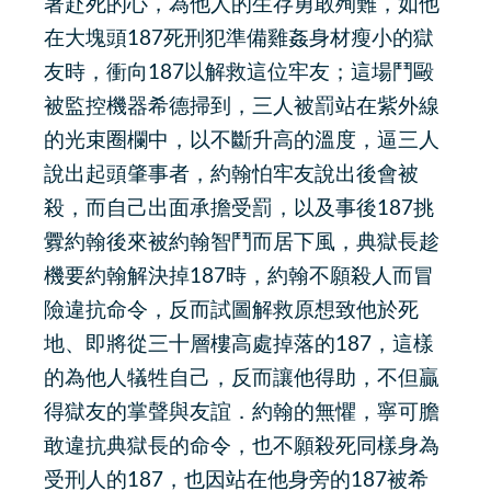
著赴死的心，為他人的生存勇敢殉難，如他
在大塊頭187死刑犯準備雞姦身材瘦小的獄
友時，衝向187以解救這位牢友；這場鬥毆
被監控機器希德掃到，三人被罰站在紫外線
的光束圈欄中，以不斷升高的溫度，逼三人
說出起頭肇事者，約翰怕牢友說出後會被
殺，而自己出面承擔受罰，以及事後187挑
釁約翰後來被約翰智鬥而居下風，典獄長趁
機要約翰解決掉187時，約翰不願殺人而冒
險違抗命令，反而試圖解救原想致他於死
地、即將從三十層樓高處掉落的187，這樣
的為他人犠牲自己，反而讓他得助，不但贏
得獄友的掌聲與友誼．約翰的無懼，寧可膽
敢違抗典獄長的命令，也不願殺死同樣身為
受刑人的187，也因站在他身旁的187被希