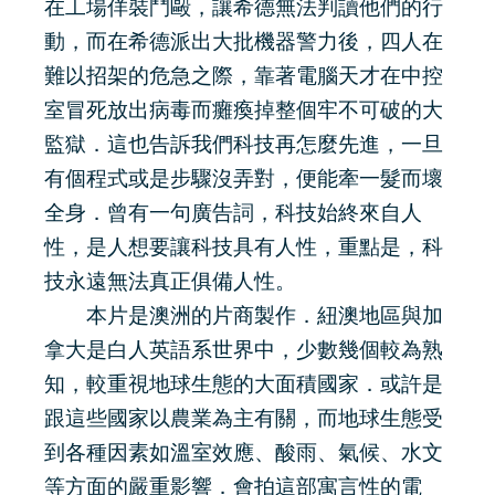
在工場佯裝鬥毆，讓希德無法判讀他們的行
動，而在希德派出大批機器警力後，四人在
難以招架的危急之際，靠著電腦天才在中控
室冒死放出病毒而癱瘓掉整個牢不可破的大
監獄．這也告訴我們科技再怎麼先進，一旦
有個程式或是步驟沒弄對，便能牽一髮而壞
全身．曾有一句廣告詞，科技始終來自人
性，是人想要讓科技具有人性，重點是，科
技永遠無法真正俱備人性。
本片是澳洲的片商製作．紐澳地區與加
拿大是白人英語系世界中，少數幾個較為熟
知，較重視地球生態的大面積國家．或許是
跟這些國家以農業為主有關，而地球生態受
到各種因素如溫室效應、酸雨、氣候、水文
等方面的嚴重影響．會拍這部寓言性的電