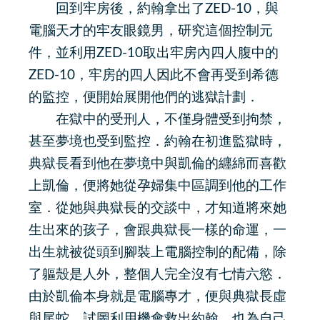
回到牢房後，約翰拿出了ZED-10，與
電腦天才的牢友眼鏡男，研究這個控制元
件，並利用ZED-10取出牢房內四人腹中的
ZED-10，牢房的四人因此不會再受到希德
的監控，便開始展開他們的逃獄計劃．
在獄中的受刑人，不僅身體受到拘禁，
甚至夢境也受到監控．約翰在初進監獄時，
典獄長看到他在夢境中與凱倫的纒綿而喜歡
上凱倫，便將她從孕婦集中區調到他的工作
室．從她與典獄長的交談中，才知道將來她
生出來的孩子，會跟典獄長一樣的命運，一
出生就被從頭到腳裝上電腦控制的配備，除
了軀殼是人外，整個人完全沒有七情六慾．
由於凱倫本身就是電腦專才，便與典獄長虛
與尾蛇，試圖利用機會救出約翰，也為自己