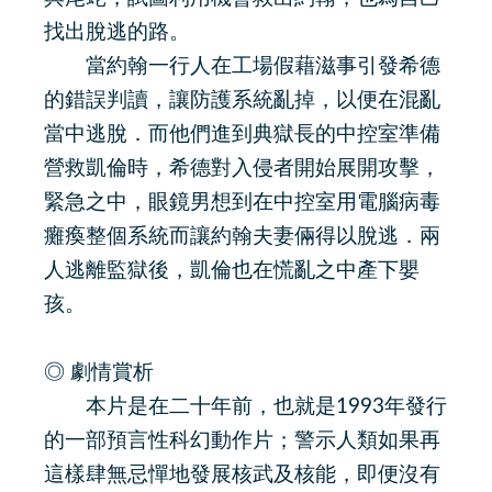
找出脫逃的路。
當約翰一行人在工場假藉滋事引發希德
的錯誤判讀，讓防護系統亂掉，以便在混亂
當中逃脫．而他們進到典獄長的中控室準備
營救凱倫時，希德對入侵者開始展開攻擊，
緊急之中，眼鏡男想到在中控室用電腦病毒
癱瘓整個系統而讓約翰夫妻倆得以脫逃．兩
人逃離監獄後，凱倫也在慌亂之中產下嬰
孩。
◎ 劇情賞析
本片是在二十年前，也就是1993年發行
的一部預言性科幻動作片；警示人類如果再
這樣肆無忌憚地發展核武及核能，即便沒有