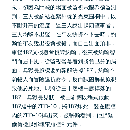
救，卻因為鬥毆的場面被監視電腦希德監測
到，三人被罰站在紫外線的光束圈欄中，以
不斷升高的溫度，逼三人說出起頭肇事者，
三人均堅不出聲，在牢友快撐不下去時，約
翰怕牢友說出後會被殺，而自己出面頂罪．
事後187又找機會挑釁約翰，後來被約翰智
鬥而居下風，從監視螢幕看到勝負已分的局
面，典獄長趁機要約翰解決掉187，約翰不
願殺人而冒險違抗命令，反而試圖解救原想
致他於死地、即將從三十層樓高處掉落的
187，典獄長見狀，被由希德以程式啟動
187腹中的ZED-10，將187炸死，裝在腹腔
內的ZED-10掉出來，被巒翰看到，他趕緊
偷偷撿起那塊電腦控制元件．