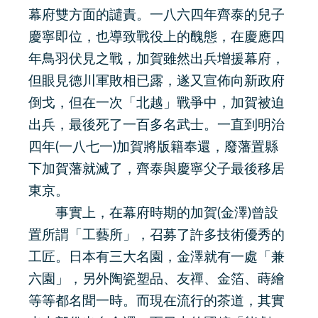
幕府雙方面的譴責。一八六四年齊泰的兒子
慶寧即位，也導致戰役上的醜態，在慶應四
年鳥羽伏見之戰，加賀雖然出兵增援幕府，
但眼見德川軍敗相已露，遂又宣佈向新政府
倒戈，但在一次「北越」戰爭中，加賀被迫
出兵，最後死了一百多名武士。一直到明治
四年(一八七一)加賀將版籍奉還，廢藩置縣
下加賀藩就滅了，齊泰與慶寧父子最後移居
東京。
事實上，在幕府時期的加賀(金澤)曾設
置所謂「工藝所」，召募了許多技術優秀的
工匠。日本有三大名園，金澤就有一處「兼
六園」，另外陶瓷塑品、友禪、金箔、蒔繪
等等都名聞一時。而現在流行的茶道，其實