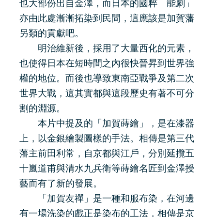
也大部份出自金澤，而日本的國粹「能劇」
亦由此處漸漸拓染到民間，這應該是加賀藩
另類的貢獻吧。
明治維新後，採用了大量西化的元素，
也使得日本在短時間之內很快晉昇到世界強
權的地位。而後也導致東南亞戰爭及第二次
世界大戰，這其實都與這段歷史有著不可分
割的淵源。
本片中提及的「加賀蒔繪」，是在漆器
上，以金銀繪製圖樣的手法。相傳是第三代
藩主前田利常，自京都與江戶，分別延攬五
十嵐道甫與清水九兵衛等蒔繪名匠到金澤授
藝而有了新的發展。
「加賀友禪」是一種和服布染，在河邊
有一場洗染的戲正是染布的工法，相傳是京