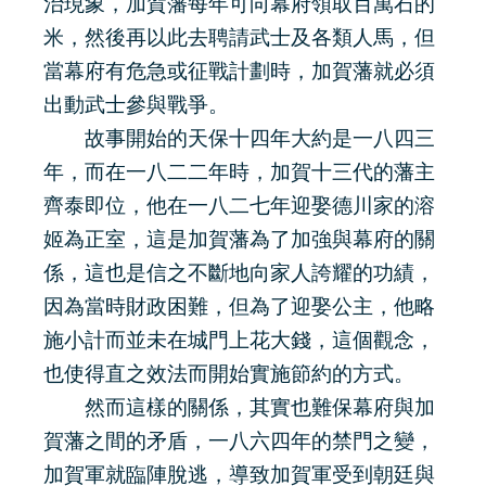
治現象，加賀藩每年可向幕府領取百萬石的
米，然後再以此去聘請武士及各類人馬，但
當幕府有危急或征戰計劃時，加賀藩就必須
出動武士參與戰爭。
故事開始的天保十四年大約是一八四三
年，而在一八二二年時，加賀十三代的藩主
齊泰即位，他在一八二七年迎娶德川家的溶
姬為正室，這是加賀藩為了加強與幕府的關
係，這也是信之不斷地向家人誇耀的功績，
因為當時財政困難，但為了迎娶公主，他略
施小計而並未在城門上花大錢，這個觀念，
也使得直之效法而開始實施節約的方式。
然而這樣的關係，其實也難保幕府與加
賀藩之間的矛盾，一八六四年的禁門之變，
加賀軍就臨陣脫逃，導致加賀軍受到朝廷與