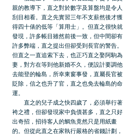
親的教導下，直之對於數字及算盤均是令人
刮目相看。直之先實習三年不支薪然後才獲
得四十俵的低等「算用士」。但直之很快就
發現，許多帳目雖然前後一致，但中間卻有
許多弊端，直之提出但卻受到長官的警告。
但直之一直追索下去，也正巧直之娶阿駒為
妻，對方在等到他新婚不久，便設計要調他
去能登的輪島，所幸東窗事發，直屬長官被
貶除，信之也升了官，直之也免去輪島的命
運。
直之的兒子成之快四歲了，必須舉行著
袴之禮，但卻發現家中負債甚多，直之只好
出奇招，招待客人的鯛魚竟然只是用紙畫
的。但從此直之在家執行嚴格的省錢計劃，