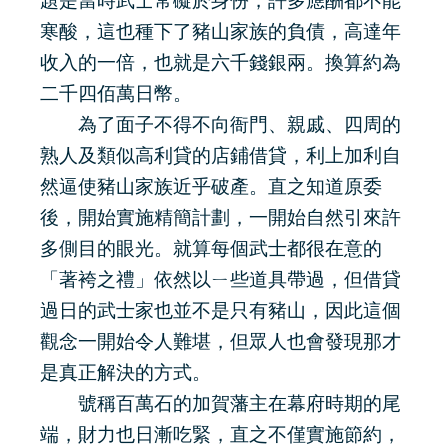
題是當時武士常礙於身份，許多應酬都不能
寒酸，這也種下了豬山家族的負債，高達年
收入的一倍，也就是六千錢銀兩。換算約為
二千四佰萬日幣。
為了面子不得不向衙門、親戚、四周的
熟人及類似高利貸的店鋪借貸，利上加利自
然逼使豬山家族近乎破產。直之知道原委
後，開始實施精簡計劃，一開始自然引來許
多側目的眼光。就算每個武士都很在意的
「著袴之禮」依然以ㄧ些道具帶過，但借貸
過日的武士家也並不是只有豬山，因此這個
觀念一開始令人難堪，但眾人也會發現那才
是真正解決的方式。
號稱百萬石的加賀藩主在幕府時期的尾
端，財力也日漸吃緊，直之不僅實施節約，