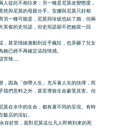
兩人從此不相往來；另一種是尼莫改變態度，
竟然與尼莫的母親分手。安娜與尼莫只好相
而另一種可能是，尼莫與珍妮也結了婚，但兩
大英俊的史坦諾，但史坦諾卻不把她當一回
諾，甚至情緒激動到近乎瘋狂，也弄砸了兒女
為她已經不再確定這段情感。
甜苦辣…。
譽，因為「倒帶人生」充斥著人生的抉擇，而
乎我們意料之外，甚至導致生命蒙受其害。但
尼莫在水中的生命，都有著不同的呈現。有時
在飯店的浴缸。
而永存於世，面對尼莫這位凡人即將到來的死