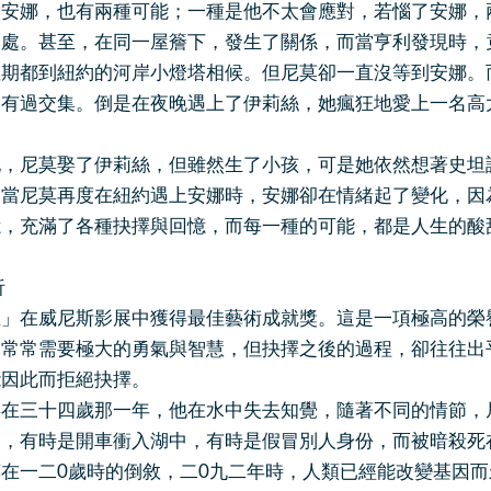
對安娜，也有兩種可能；一種是他不太會應對，若惱了安娜，
相處。甚至，在同一屋簷下，發生了關係，而當亨利發現時，
星期都到紐約的河岸小燈塔相候。但尼莫卻一直沒等到安娜。
未有過交集。倒是在夜晚遇上了伊莉絲，她瘋狂地愛上一名高
她，尼莫娶了伊莉絲，但雖然生了小孩，可是她依然想著史坦
。當尼莫再度在紐約遇上安娜時，安娜卻在情緒起了變化，因
憶，充滿了各種抉擇與回憶，而每一種的可能，都是人生的酸
析
生」在威尼斯影展中獲得最佳藝術成就獎。這是一項極高的榮
，常常需要極大的勇氣與智慧，但抉擇之後的過程，卻往往出
能因此而拒絕抉擇。
得在三十四歲那一年，他在水中失去知覺，隨著不同的情節，
中，有時是開車衝入湖中，有時是假冒別人身份，而被暗殺死
在一二0歲時的倒敘，二0九二年時，人類已經能改變基因