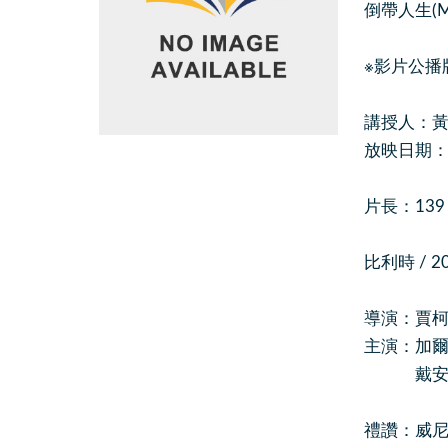
倒帶人生(Mr
※影片公播
講授人：黃
放映日期：201
片長：139
比利時 / 2
導演：賈柯.凡.
主演：加爾德.
戴安.克魯格
禮讚：威