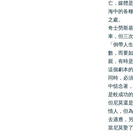
亡，媒體
海中的各
之處。
奇士勞斯
車，但三
「倒帶人
數，而要
親，有時
這個劇本
同時，必
中惦念著
是較成功
但尼莫還
情人，但
去適應，
當尼莫娶