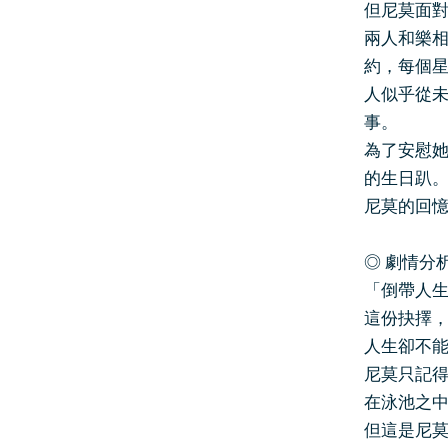
但尼莫面
兩人和樂
約，每個
人似乎從
事。
為了安慰
的生日趴
尼莫的回
◎ 劇情分
「倒帶人
這份抉擇
人生卻不
尼莫只記
在泳池之
但這是尼莫