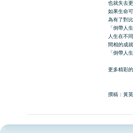
也就失去
如果生命
為有了對
「倒帶人
人生在不
間相的成
「倒帶人生
更多精彩
撰稿：黃英
:::