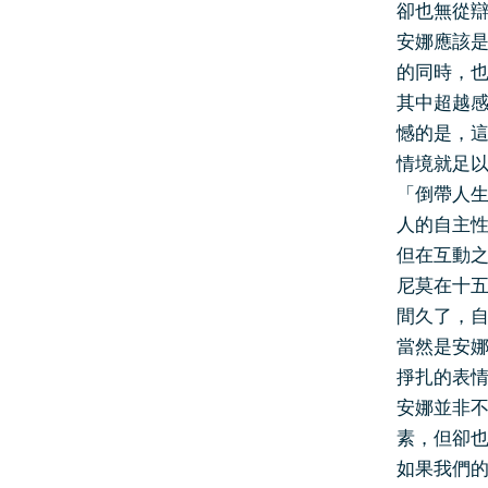
卻也無從
安娜應該
的同時，
其中超越
憾的是，
情境就足
「倒帶人
人的自主
但在互動
尼莫在十
間久了，
當然是安
掙扎的表
安娜並非
素，但卻
如果我們