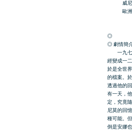
威尼斯影
歐洲電影
◎
◎ 劇情簡
一九七五
經變成一
於是全世
的檔案。
透過他的
有一天，
定，究竟
尼莫的回
種可能。
倒是安娜