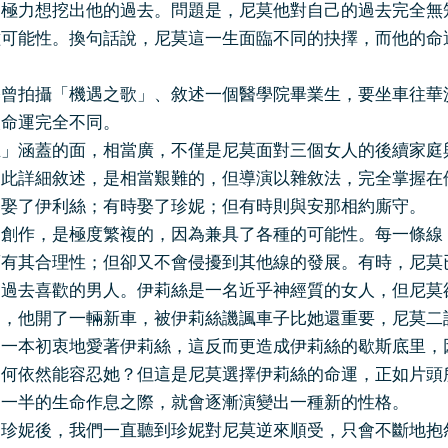
是極力想挖出他的過去。問題是，尼莫他對自己的過去完全無
種可能性。換句話說，尼莫這一生面臨不同的抉擇，而他的命
基曾拍攝「機遇之歌」、敘述一個醫學院畢業生，要坐車往華
次命運完全不同。
生」涵蓋的面，相當廣，不僅是尼莫面對三個女人的後續家庭
如此詳細敘述，是相當艱難的，但導演以雜敘法，完全掌握在
是娶了伊利絲；有時娶了珍妮；但有時則與安那相約廝守。
的創作，是極度繁複的，因為兼具了各種的可能性。每一條線
須有其合理性；但卻又不會侵擾到其他線的發展。有時，尼莫
，過去喜歡的男人。伊莉絲是一名近乎神經質的女人，但尼莫
的，他開了一輛新車，被伊莉絲譏諷車子比她還重要，尼莫二
是一本初衷地愛著伊莉絲，這反而更造成伊莉絲的歇斯底里，
為何依然能容忍她？但這是尼莫選擇伊莉絲的命運，正如片頭
另一半的生命作息之際，就會逐漸演變出一種新的性格。
了珍妮後，我們一直聽到珍妮對尼莫逆來順受，只會不斷地抱