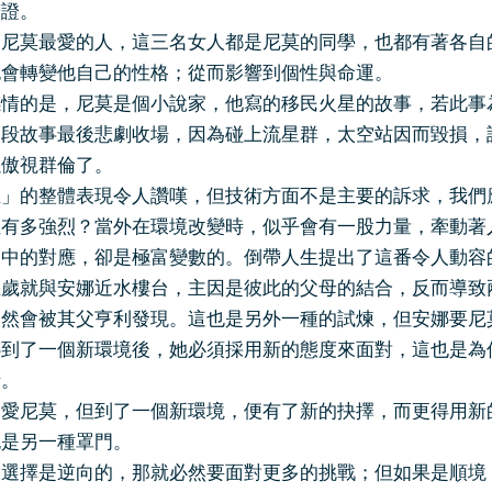
辯證。
是尼莫最愛的人，這三名女人都是尼莫的同學，也都有著各自
也會轉變他自己的性格；從而影響到個性與命運。
感情的是，尼莫是個小說家，他寫的移民火星的故事，若此事
這段故事最後悲劇收場，因為碰上流星群，太空站因而毀損，
以傲視群倫了。
生」的整體表現令人讚嘆，但技術方面不是主要的訴求，我們
性有多強烈？當外在環境改變時，似乎會有一股力量，牽動著
之中的對應，卻是極富變數的。倒帶人生提出了這番令人動容
五歲就與安娜近水樓台，主因是彼此的父母的結合，反而導致
自然會被其父亨利發現。這也是另外一種的試煉，但安娜要尼
娜到了一個新環境後，她必須採用新的態度來面對，這也是為
情。
不愛尼莫，但到了一個新環境，便有了新的抉擇，而更得用新
也是另一種罩門。
的選擇是逆向的，那就必然要面對更多的挑戰；但如果是順境