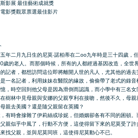
展 最佳藝術成就獎
獎觀眾票選最佳影片
介
年二月九日生的尼莫‧諾柏蒂在二oo九年時是三十四歲，但
二0歲的老人。而那個時候，所有的人都經過基因改造，全世
界的記者，都想訪問這位即將離開人世的凡人，尤其他的過去
於是一名記者，利用妹妹在醫院的緣故，偷偷帶了老式的錄音
回憶，時空回到他父母是因為滑倒而認識，而小學中有三名女
他在樹林中見母親與安娜的父親亨利在接吻，然後不久，母親
隨母親去美國？還是隨父親留在英國？
憶，有時會摻雜了伊莉絲或珍妮，但婚姻卻各有不同的困頓。
但父親似乎中風了，行動不方便，這使得留下來的尼莫受了許
也來找父親，並與尼莫同班，這使得尼莫動心不已。