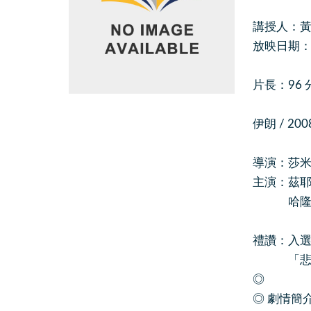
講授人：黃
放映日期：201
片長：96 
伊朗 / 20
導演：莎米拉.
主演：茲耶.米
哈隆.俄哈德
禮讚：入
「悲慘
◎
◎ 劇情簡