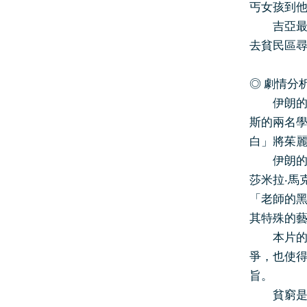
丐女孩到
吉亞最終
去貧民區
◎ 劇情分
伊朗的電
斯的兩名
白」將茱
伊朗的另
莎米拉‧馬
「老師的
其特殊的
本片的背
爭，也使
旨。
貧窮是這