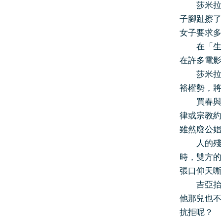
莎米拉描
子腳趾擦
女子要求
在「生命
在許多電
莎米拉不
裕權勢，
買春與賣
律或宗教
雖然廢公
人的殘酷
時，雙方
張口仰天
吉亞抬頭
他那兒也
抗拒呢？