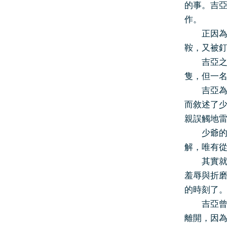
的事。吉
作。
正因為得
鞍，又被
吉亞之所
隻，但一
吉亞為何
而敘述了
親誤觸地雷
少爺的個
解，唯有
其實就算
羞辱與折
的時刻了
吉亞曾反
離開，因