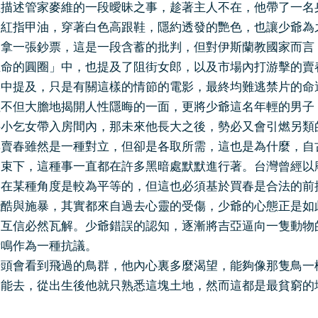
述管家麥維的一段曖昧之事，趁著主人不在，他帶了一名身
了紅指甲油，穿著白色高跟鞋，隱約透發的艷色，也讓少爺為
多拿一張鈔票，這是一段含蓄的批判，但對伊斯蘭教國家而言
的圓圈」中，也提及了阻街女郎，以及市場內打游擊的賣春
影中提及，只是有關這樣的情節的電影，最終均難逃禁片的命
但大膽地揭開人性隱晦的一面，更將少爺這名年輕的男子，
將小乞女帶入房間內，那未來他長大之後，勢必又會引燃另類
春雖然是一種對立，但卻是各取所需，這也是為什麼，自古
約束下，這種事一直都在許多黑暗處默默進行著。台灣曾經以
娼在某種角度是較為平等的，但這也必須基於買春是合法的前
與施暴，其實都來自過去心靈的受傷，少爺的心態正是如此
的互信必然瓦解。少爺錯誤的認知，逐漸將吉亞逼向一隻動物
嘶鳴作為一種抗議。
會看到飛過的鳥群，他內心裏多麼渴望，能夠像那隻鳥一樣
不能去，從出生後他就只熟悉這塊土地，然而這都是最貧窮的