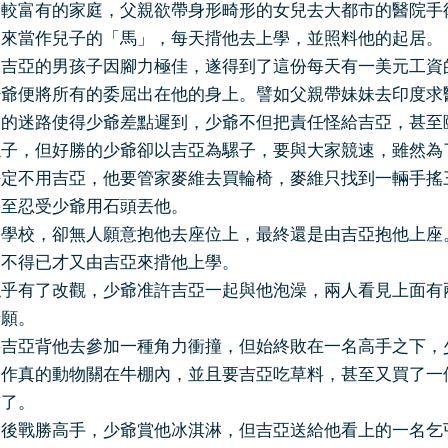
富有的家庭，父親欲帶身形畸形的女兒去大都市的醫院手術
，來當作兒子的「馬」，每天揹他去上學，並照料他的起居。
亞的男孩子因腳力極佳，遂得到了這份每天有一美元工資的
少爺便將所有的委屈出在他的身上。譬如父親帶妹妹去印度求
迷路使得少爺差點遲到，少爺不但把責任怪給吉亞，甚至頤
騾子，但好勝的少爺卻以吉亞為騾子，要與大家競速，雖然為
不用吉亞，他要管家麥維去買輪椅，麥維只找到一輛手搖三
甚至忍受少爺用石頭丟他。
校，卻無人願意抱他去座位上，最終還是由吉亞抱他上座。
，不得已才又由吉亞來揹他上學。
有了改觀，少爺准許吉亞一起與他泡澡，兩人看見上面有兩
情願。
亞背他去參加一種角力衝撞，但始終敗在一名高手之下，少
當作真的動物關在牛棚內，並且要吉亞吃草料，甚至又買了一
慣了。
戰勝高手，少爺賞他冰淇淋，但吉亞送給他看上的一名乞丐