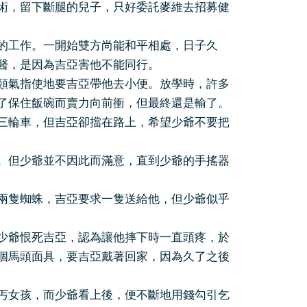
，留下斷腿的兒子，只好委託麥維去招募健
工作。一開始雙方尚能和平相處，日子久
醫，是因為吉亞害他不能同行。
氣指使地要吉亞帶他去小便。放學時，許多
了保住飯碗而賣力向前衝，但最終還是輸了。
輪車，但吉亞卻擋在路上，希望少爺不要把
但少爺並不因此而滿意，直到少爺的手搖器
隻蜘蛛，吉亞要求一隻送給他，但少爺似乎
爺恨死吉亞，認為讓他摔下時一直頭疼，於
個馬頭面具，要吉亞戴著回家，因為久了之後
女孩，而少爺看上後，便不斷地用錢勾引乞