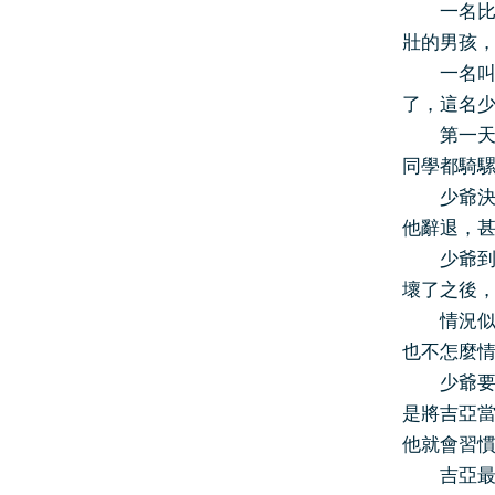
一名比較
壯的男孩
一名叫吉
了，這名
第一天的
同學都騎
少爺決定
他辭退，
少爺到學
壞了之後
情況似乎
也不怎麼
少爺要吉
是將吉亞
他就會習
吉亞最後