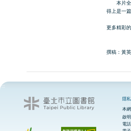
本片全部
得上是一
更多精彩
撰稿：黃英
:::
隱
本
啟明
電話