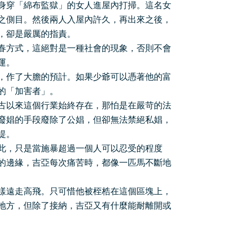
穿「綿布監獄」的女人進屋內打掃。這名女
之側目。然後兩人入屋內許久，再出來之後，
，卻是嚴厲的指責。
方式，這絕對是一種社會的現象，否則不會
運。
作了大膽的預計。如果少爺可以憑著他的富
的「加害者」。
以來這個行業始終存在，那怕是在嚴苛的法
廢娼的手段廢除了公娼，但卻無法禁絕私娼，
提。
，只是當施暴超過一個人可以忍受的程度
的邊緣，吉亞每次痛苦時，都像一匹馬不斷地
遠走高飛。只可惜他被桎梏在這個區塊上，
地方，但除了接納，吉亞又有什麼能耐離開或