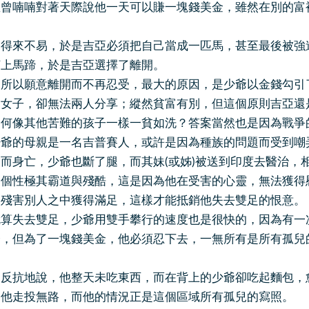
亞曾喃喃對著天際說他一天可以賺一塊錢美金，雖然在別的富
來不易，於是吉亞必須把自己當成一匹馬，甚至最後被強迫
釘上馬蹄，於是吉亞選擇了離開。
以願意離開而不再忍受，最大的原因，是少爺以金錢勾引了
名女子，卻無法兩人分享；縱然貧富有別，但這個原則吉亞還
像其他苦難的孩子一樣一貧如洗？答案當然也是因為戰爭的
少爺的母親是一名吉普賽人，或許是因為種族的問題而受到嘲
而身亡，少爺也斷了腿，而其妹(或姊)被送到印度去醫治，
性極其霸道與殘酷，這是因為他在受害的心靈，無法獲得慰
從殘害別人之中獲得滿足，這樣才能抵銷他失去雙足的恨意。
失去雙足，少爺用雙手攀行的速度也是很快的，因為有一次
磨，但為了一塊錢美金，他必須忍下去，一無所有是所有孤兒
。
抗地說，他整天未吃東西，而在背上的少爺卻吃起麵包，愈
為他走投無路，而他的情況正是這個區域所有孤兒的寫照。