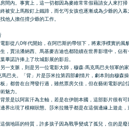
他房間內。事實上，這一切都因為麥維常常假藉請女人來打掃
被安上馬鞍釘上鐵蹄，而乞丐女孩也逐漸成為少爺的入幕之
尋找他人擔任揹少爺的工作。
析
影從八0年代開始，在阿巴斯的帶領下，將素淨樸實的風貌
學生，賈法潘納西、馬基麥吉迪也都陸續在世界影壇中，佔有
麗葉畢諾許捧上了坎城影展的影后。
一支脈，則是另一位電影大師，穆森‧馬克馬巴夫領軍的家
克馬巴夫。「背」片是莎米拉第四部劇情片，劇本則由穆森
黑板」都曾在台灣發行過，雖然票房欠佳，但在藝術電影的討
藝術魅力。
景是以阿富汗為主軸，若是在伊朗本國，這部影片很有可能
得邊界出現了模糊狀態。莎米拉幾乎都是在這個邊緣上遊走，
個地區的特質，許多孩子因為戰爭變成了孤兒，住的是廢棄