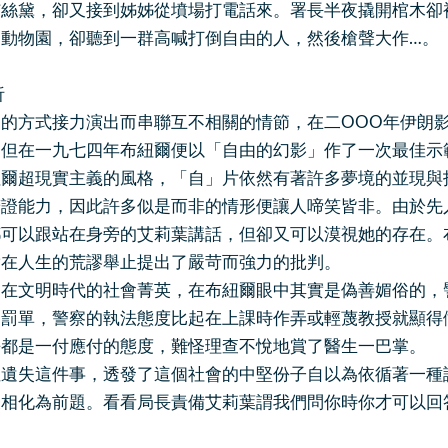
艾絲黛，卻又接到姊姊從墳場打電話來。署長半夜撬開棺木卻
到動物園，卻聽到一群高喊打倒自由的人，然後槍聲大作…。
析
的方式接力演出而串聯互不相關的情節，在二OOO年伊朗影
。但在一九七四年布紐爾便以「自由的幻影」作了一次最佳示
紐爾超現實主義的風格，「自」片依然有著許多夢境的並現與
辯證能力，因此許多似是而非的情形便讓人啼笑皆非。由於先
都可以跟站在身旁的艾莉葉講話，但卻又可以漠視她的存在。
實在人生的荒謬舉止提出了嚴苛而強力的批判。
處在文明時代的社會菁英，在布紐爾眼中其實是偽善媚俗的，
了罰單，警察的執法態度比起在上課時作弄或輕蔑教授就顯得
乎都是一付應付的態度，難怪理查不悅地賞了醫生一巴掌。
性遺失這件事，透發了這個社會的中堅份子自以為依循著一種
表相化為前題。看看局長責備艾莉葉謂我們問你時你才可以回