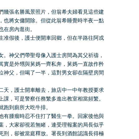
們幾張名勝風景照片，但翁希夫婦看見這些建
，也將女傭開除。但從此翁希睡覺時半夜一點
也在房內逛街。
生准假後，護士便開車回鄉，但在半路往阿戎
女。神父們帶聖母像入護士房間為其父祈禱，
其實是外甥與舅媽一齊私奔，舅媽一直故作矜
位神父，但喝了一半，這對男女卻在隔壁房間
二天，護士開車離去，旅店中一中年教授要求
上課，可是警察任務繁多進出教室相當頻繁。
就跑到廁所大吃牛排。
他有腫瘤時忍不住打了醫生一拳。回家後他與
葉，大家卻視若無睹，連受理報案的局長似乎
死刑，卻被當庭釋放。署長到酒館認識長得極