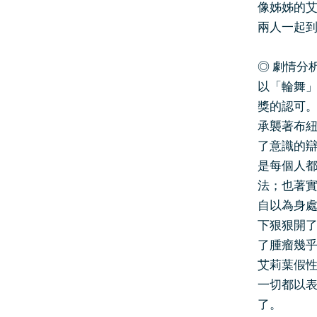
像姊姊的
兩人一起
◎ 劇情分
以「輪舞」
獎的認可
承襲著布
了意識的
是每個人
法；也著
自以為身
下狠狠開
了腫瘤幾
艾莉葉假
一切都以
了。