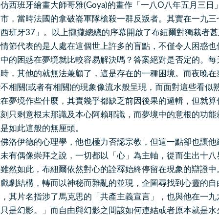
仿西班牙繪畫大師哥雅(Goya)的畫作「一八O八年五月三
多市，當時法國的拿破崙軍隊槍殺一群反叛者。其實在一九三
西班牙37」。以上攏攏總總的序幕開啟了布紐爾對獨裁者
的情節代表的是人處在這個世上許多的盲點，不僅令人困惑也
實中的困惑在夢境就比較容易解決嗎？答案絕對是否定的。每
標時，其他的就無法兼顧了，這是存在的一種困境。而夜晚在
不相關(或者有相關)的現象像流水般呈現，而面對這些看似
能在夢境作些什麼，其實幾乎都缺乏前因後果的邏輯，但就算
此刻只剩意根末那識及本心阿賴耶識，而夢境中的意根的功能
總是如此這般的無厘頭。
尚佛洛伊德的心理學，他也極力否認宗教，但這一點卻也讓他
並未有偶像崇拜之說，一切都以「心」為主軸，從而生出十八
。雖然如此，布紐爾依然對心的詮釋始終停留在現象的辯證中
的戲劇結構，轉而以神秘而雜亂的並現，企圖尋找到心靈的自
本，其片名指涉了馬克思的「共產主義宣言」，也與他在一九
由只是幻影。」而自由與幻影之間該如何連結或者原本就是水