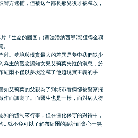
被警方逮捕，但被送至部長那兒後才被釋放，
片「生命的圓圈」(賈法潘納西導演)獲得金獅
範。
指射。夢境與現實最大的差異是夢中我們缺少
入為主的觀念認知女兒艾莉葉失蹤的消息，於
布紐爾不僅以夢境詮釋了他超現實主義的手
譬如艾莉葉的父親為了到城市看病卻被警察攔
做作而諷刺了。而醫生也是一樣，面對病人得
認知的體制來行事，但在僵化保守的對待中，
答…就不免可以了解布紐爾的詭計而會心一笑