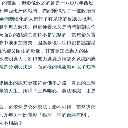
日」的畫面，但影像敘述的卻是一八O八年西班
七年西班牙內戰時，布紐爾也拍了一部政治宣
甚至體制僵化的人們作了有系統的反諷與批判。
似乎無力解決。但這種景況又是時時刻刻與你
天面對的點滴其實也不是完整的，當焦聚放置
夢中則更加無奈，因為夢境往往也都是跳躍呈
熟悉卻又陌生的影像，其實更加凸顯人的困
你聰明過人，卻也無力逃避這種缺乏意識的應
就是分別與決定，而這樣的現象就可以了知為
建構出的認知更加符合佛學之路，真正的三轉
界的人生。所謂「三界唯心、萬法唯識」正是
。
由，這依然是心外求法，渺不可得。當然導演
六九年另一部電影「銀河」中的台詞有關，
火不相融？