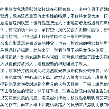
介
蓮的兩個女兒法蕾熙與薇虹妮在公園嬉戲，一名中年男子送她
為驚訝，認為這些畫面有太多性的暗示，不僅將女兒大罵一頓
郵差送信送到臥室；也有雞直接走入；更離譜者竟然還有鴕鳥
醫生，醫院的護士因欲回家探望生病的父親而向醫生請假，醫
崩塌而封閉。不得已護士只好暫時住進一家鄉村旅館。
幾名來自聖喬瑟夫修道院的神父，也有一對跳佛朗明歌舞的男
物為籌碼打起橋牌。此時來了一對看似母子的男女住進旅店，
甥楓司瓦被一對男女請到房內喝酒，同時也順便邀了護士與四
女人以皮鞭打著男人，這種變態的舉動嚇跑了眾人。
房後，原本矜持的舅媽此時竟然脫光衣服期待與外甥作愛。第
護士將他載到市中心讓他下車。教授走入警察大隊為一班警察
中提到他受邀晚餐討論到全世界的人每天排便一千噸，說完他
攔下去看醫生的理查，開了紅單後，理查在醫院內當醫生告知
女兒艾莉葉失蹤的消息。急急趕到學校，校長點名明明有艾莉
莉葉的存在。而在大樓上四處槍殺路人的貝納雷法瑟明明被判