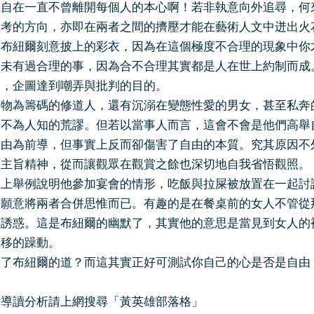
或自在一直不曾離開每個人的本心啊！若非執意向外追尋，何
思考的方向，亦即在兩者之間的擠壓才能在藝術人文中迸出火
是布紐爾刻意披上的彩衣，因為在這個極度不合理的現象中你
從未有過合理的事，因為合不合理其實都是人在世上約制而成
遇，企圖達到嘲弄與批判的目的。
聖物為籌碼的修道人，還有沉溺在變態性愛的男女，甚至私奔
多不為人知的荒謬。但若以當事人而言，這會不會是他們高舉
自由為前導，但事實上反而卻傷害了自由的本質。究其原因不
的主旨精神，從而讓觀眾在觀賞之餘也深切地自我省悟觀照。
堂上舉例說明他參加宴會的情形，吃飯與拉屎被放置在一起討
大願意將兩者合併思惟而已。有趣的是在餐桌前的女人不管從
的誘惑。這是布紐爾的幽默了，其實他的意思是當見到女人的
上移的躁動。
著了布紐爾的道？而這其實正好可測試你自己的心是否是自由
的導讀分析請上網搜尋「黃英雄部落格」