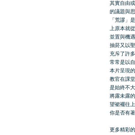
其實自由
的議題與
「荒謬」
上原本就
並置與機
抽菸又以
充斥了許
常常是以
本片呈現
教官在課
是始終不
將露未露
望裙襬往
你是否有
更多精彩