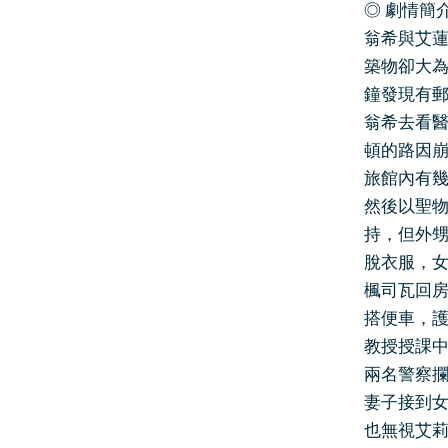
◎ 劇情簡
翁希與艾
築物卻大
鐘發現有
翁希去看
頓的路因
旅館內有
然後以聖
持，但外
脫衣服，
楓司瓦回
搭便車，
教授授課
兩名警察
妻子接到
也無視艾