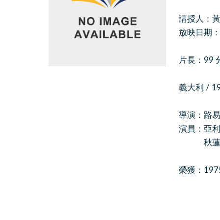
講授人：黃
放映日期：201
片長：99 
義大利 / 1
導演：路易斯.
演員：亞利安那
秋蓮.貝撒烏(
榮獲：19