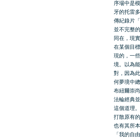
序場中是模
牙的托雷
傳紀錄片「
並不完整
同在，現
在某個目
現的，一些
境。以為
對，因為
何夢境中
布紐爾崇
法輪經典
這個道理
打散原有
也有其所
「我的自