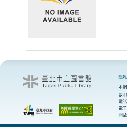
:::
隱
本
啟明
電話
電
開放