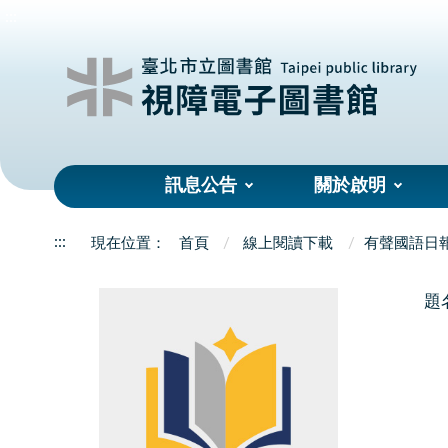
:::
訊息公告
關於啟明
:::
首頁
線上閱讀下載
有聲國語日
題