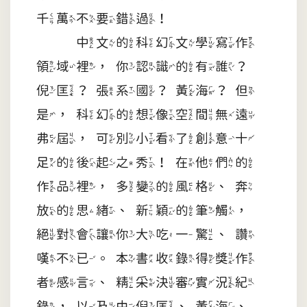
千萬不要錯過！
中文的科幻文學寫作
領域裡，你認識的有誰？
倪匡？張系國？黃海？但
是，科幻的想像空間無遠
弗屆，可別小看了創意十
足的後起之秀！在他們的
作品裡，多變的風格、奔
放的思緒、新穎的筆觸，
絕對會讓你大吃一驚、讚
嘆不已。本書收錄得獎作
者感言、精采決審實況紀
錄，以及由倪匡、黃海、