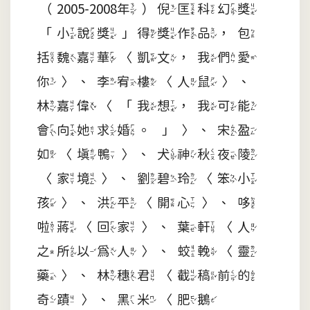
（2005-2008年）倪匡科幻獎
「小說獎」得獎作品，包
括魏嘉華〈凱文，我們愛
你〉、李宥樓〈人鼠〉、
林嘉偉〈「我想，我可能
會向她求婚。」〉、宋盈
如〈填鴨〉、犬神秋夜陵
〈家境〉、劉碧玲〈笨小
孩〉、洪平〈開心〉、哆
啦蔣〈回家〉、葉軒〈人
之所以為人〉、蛟輓〈靈
藥〉、林穗君〈截稿前的
奇蹟〉、黑米〈肥鵝