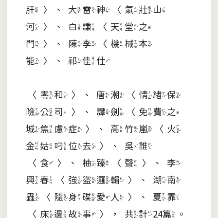
肝〉、大雷神〈氣壯山
河〉、白謙〈天堂之
門〉、陳李〈機械本
能〉、祁佳仕
〈零和〉、唐潮〈情緒保
險公司〉、譚劍〈免費之
城焦慮症〉、高竹嵐〈火
金姑叼位去〉、吳誰
〈食〉、柚臻〈聲〉、李
興春〈強盜邏輯〉、湖南
蟲〈隨身碟愛人〉、夏霏
〈床邊故事〉，共計24篇。