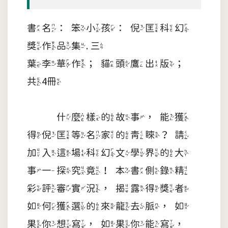
書名：笨小孩：倪匡科幻
獎作品集. 三
葉李華作；貓頭鷹出版；
共4冊
什麼樣的故事，能獲
得倪匡等名家的青睞？請
加入這場科幻文學界的大
事一探究竟！本書側錄精
彩評審實況，揭露得獎者
如何獲選的來龍去脈，如
果你想寫，如果你能寫，