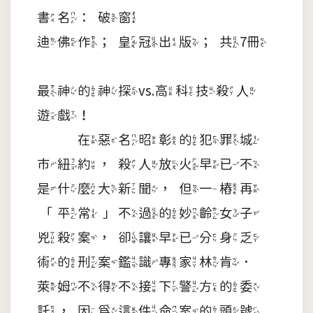
書名：破窗
迪佛作；皇冠出版；共7冊
最神的神探vs.高科技殺人
遊戲！
在惡名昭彰的犯罪城
市紐約，殺人放火早已不
是什麼大新聞，但一樁再
「平常」不過的妙齡女子
兇殺案，卻讓早已分身乏
術的刑案鑑識專家林肯．
萊姆不得不接下警方的委
託，因為這件命案的頭號