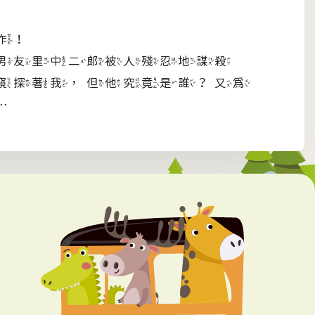
作！
男友里中二郎被人殘忍地謀殺
窺探著我，但他究竟是誰？又為
…