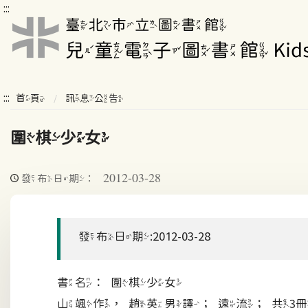
:::
:::
首頁
訊息公告
圍棋少女
2012-03-28
發布日期：
發布日期:2012-03-28
書名：圍棋少女
山颯作，趙英男譯；遠流；共3