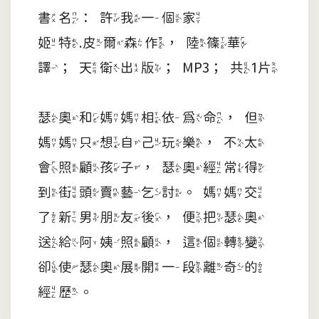
書名：許我一個家
姬特.皮爾森作，陸篠華
譯；天衛出版；MP3；共1片
瑟奧和媽媽相依為命，但
媽媽只想自己玩樂，不太
會照顧孩子，瑟奧經常得
到街頭賣藝乞討。媽媽交
了新男朋友後，便把瑟奧
送給阿姨照顧，這個轉變
卻使瑟奧展開一段離奇的
經歷。