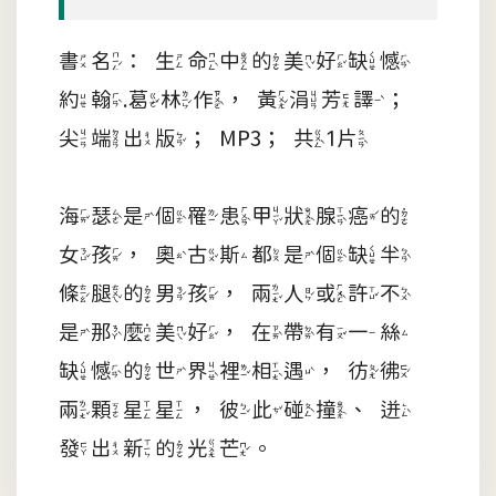
書名：生命中的美好缺憾
約翰.葛林作，黃涓芳譯；
尖端出版；MP3；共1片
海瑟是個罹患甲狀腺癌的
女孩，奧古斯都是個缺半
條腿的男孩，兩人或許不
是那麼美好，在帶有一絲
缺憾的世界裡相遇，彷彿
兩顆星星，彼此碰撞、迸
發出新的光芒。