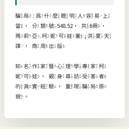
騙局 : 為什麼聰明人容易上
當，分類號548.52，共6冊，
瑪莉亞.柯妮可娃著 ; 洪夏天
譯，商周出版
知名作家暨心理學專家柯
妮可娃，親身尋訪受害者
的真實經驗，重現騙局原
貌。