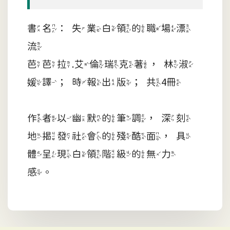
書名：失業白領的職場漂
流
芭芭拉.艾倫瑞克著，林淑
媛譯；時報出版；共4冊
作者以幽默的筆調，深刻
地揭發社會的殘酷面，具
體呈現白領階級的無力
感。