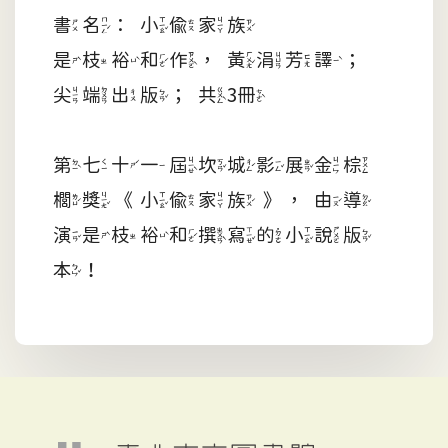
書名：小偷家族
是枝裕和作，黃涓芳譯；
尖端出版；共3冊
第七十一屆坎城影展金棕
櫚獎《小偷家族》，由導
演是枝裕和撰寫的小說版
本！