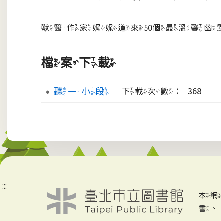
獸醫作家娓娓道來50個最溫馨
檔案下載
聽一小段
｜下載次數： 368
:::
本
書