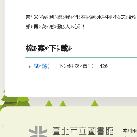
吉米哈利讓我們在淚水中不忘歡
部再次感動人心！
檔案下載
試聽
｜下載次數： 426
:::
本