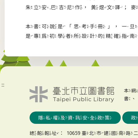
朱立安.巴吉尼作，黃煜文譯；麥
本書可說是「思考手冊」，一旦
是專為初學者所設計的精確指南
:::
本
書
隱私權及資訊安全政策
總館館址：10659 臺北市建國南路二