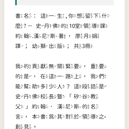
書名：這一生, 你想留下什
麼? －史丹佛的10堂領導課
約翰.漢尼斯著，廖月娟
譯；幼獅出版；共3冊
我的貢獻無關緊要，重要
的是，在這一路上，我們
能幫助多少人？這段話是
史丹佛校長暨「矽谷教
父」約翰．漢尼斯的名
言，本書為其對於領導之
創見。