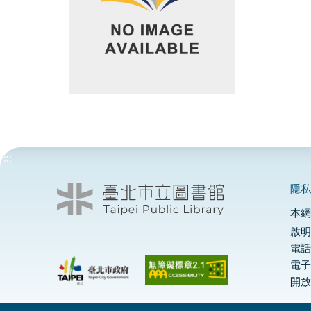
:::
隱
本
啟明
電話
電
開放