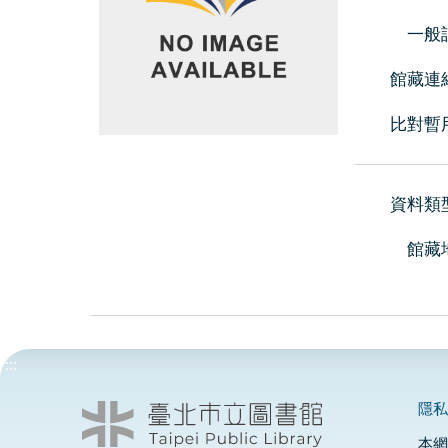
一般
館藏連
比對暫
資料類
館藏
:::
隱
本