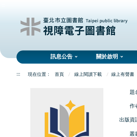
:::
訊息公告
關於啟明
:::
首頁
線上閱讀下載
線上有聲書
題
作
出版資
叢