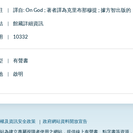
註
譯自: On God ; 著者譯為克里布那穆提 ; 據方智出
結
館藏詳細資訊
用
10332
型
有聲書
地
啟明
私權及資訊安全政策
政府網站資料開放宣告
網站為建立專屬視障者使用之網站，提供線上有聲書、點字書等資源