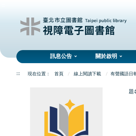
:::
訊息公告
關於啟明
:::
首頁
線上閱讀下載
有聲國語日
題