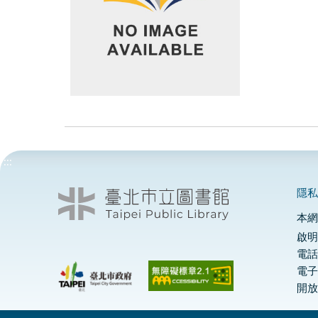
:::
隱
本
啟明
電話
電
開放