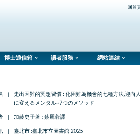
回首
博士通信箱
讀者服務
網站連結
名
走出困難的冥想習慣 : 化困難為機會的七種方法,迎向人生新階段 
に変えるメンタル~7つのメソッド
者
加藤史子著 ; 蔡麗蓉譯
訊
臺北市 :臺北市立圖書館,2025