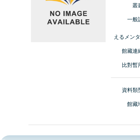
叢
一般
えるメンタ
館藏連
比對暫
資料類
館藏