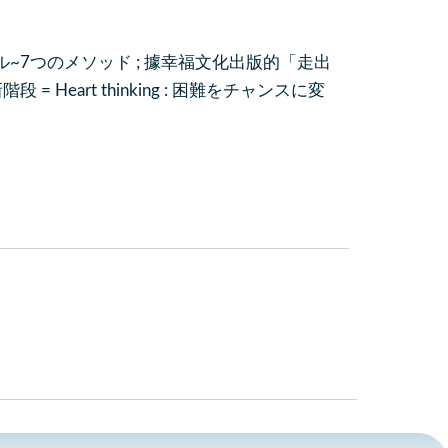
るメンタル~7つのメソッド ; 據幸福文化出版的「走出
Heart thinking : 困難をチャンスに変