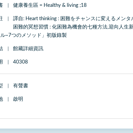
書
健康養生區 = Healthy & living ;18
註
譯自: Heart thinking : 困難をチャンスに変え
困難的冥想習慣 : 化困難為機會的七種方法,迎向人生新階段 = 
ル~7つのメソッド」初版錄製
結
館藏詳細資訊
用
40308
型
有聲書
地
啟明