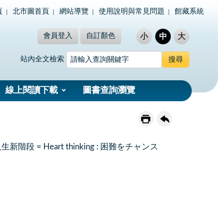
頁
北市圖首頁
網站導覽
使用說明與常見問題
館藏系統
會員登入
自訂顏色
小
中
大
站內全文檢索
線上閱讀下載
圖書查詢瀏覽
= Heart thinking : 困難をチャンス