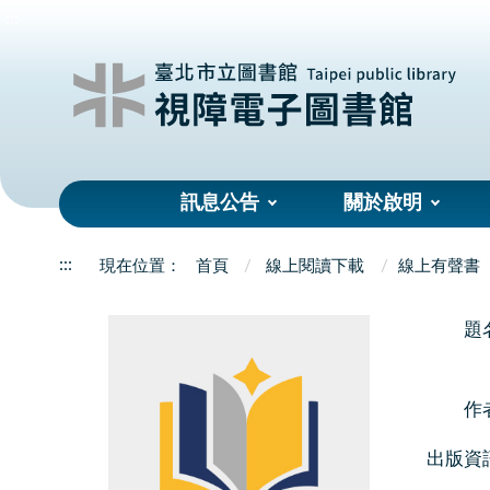
:::
訊息公告
關於啟明
:::
首頁
線上閱讀下載
線上有聲書
題
作
出版資