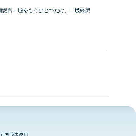
個謊言 = 嘘をもうひとつだけ」二版錄製
，供視障者使用