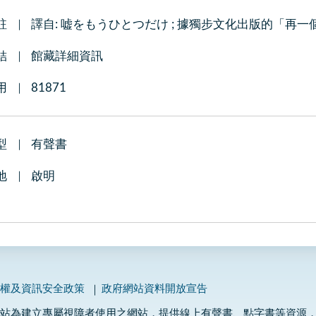
註
譯自: 嘘をもうひとつだけ ; 據獨步文化出版的「再一
結
館藏詳細資訊
用
81871
型
有聲書
地
啟明
私權及資訊安全政策
政府網站資料開放宣告
網站為建立專屬視障者使用之網站，提供線上有聲書、點字書等資源