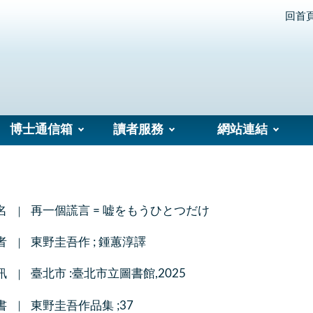
回首
博士通信箱
讀者服務
網站連結
名
再一個謊言 = 嘘をもうひとつだけ
者
東野圭吾作 ; 鍾蕙淳譯
訊
臺北市 :臺北市立圖書館,2025
書
東野圭吾作品集 ;37