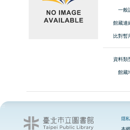
一般
館藏連
比對暫
資料類
館藏
:::
隱
本