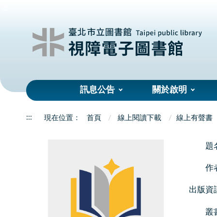
:::
訊息公告
關於啟明
:::
首頁
線上閱讀下載
線上有聲書
題
作
出版資
叢