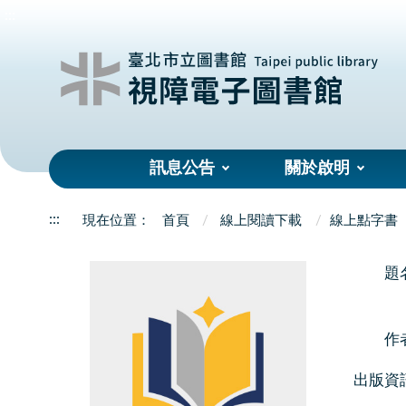
:::
訊息公告
關於啟明
:::
首頁
線上閱讀下載
線上點字書
題
作
出版資