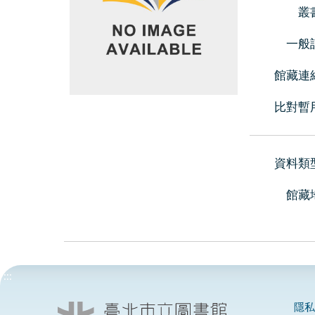
叢
一般
館藏連
比對暫
資料類
館藏
:::
隱