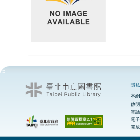
:::
隱
本
啟明
電話
電
開放