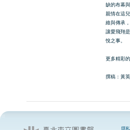
缺的布幕
親情在這
維與傳承
讓愛飛翔
悅之事。
更多精彩的導讀
撰稿：黃英
:::
隱