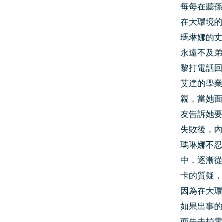
每每在聽
在大環境
瑪琳娜的
永遠不及
黎打電話
艾達的學
親，當她
友告訴她
失敗後，
瑪琳娜不
中，逐漸
卡的質疑
因為在大
如果出事
而失去拍