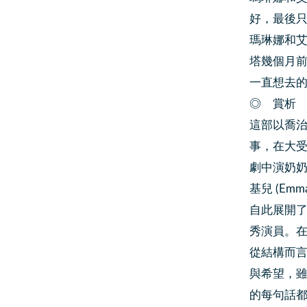
好，最後
瑪琳娜和
塔幾個月
一直想去
◎ 賞析
這部以喬治亞
事，在大受
劇中演奶奶
基兒 (Em
自此展開
秀演員。
從結構而
與希望，
的每句話