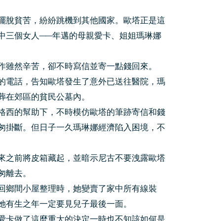
擺脫貧苦，紛紛跳機到其他國家。歐塔正是這
中三個女人──年邁的母親愛卡、姐姐瑪琳娜
作雖然辛苦，卻不時寫信並寄一點錢回來。
的電話，告知歐塔發生了意外已送往醫院，瑪
葬在郊區的貧民公墓內。
格西的幫助下，不時模仿歐塔的筆跡寄信和錢
匆掛斷。但日子一久瑪琳娜經濟陷入困境，不
來之前將皮箱藏起，並暗示尼古不要洩露歐塔
匆離去。
回鄉間小屋整理時，她變賣了家中所有線裝
她有生之年一定要見兒子最後一面。
愛卡做了這麼重大的決定一時也不知該如何是