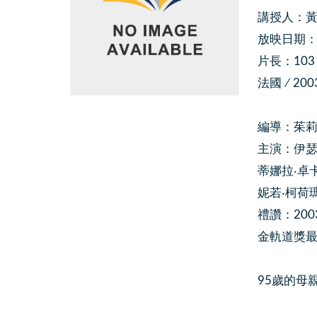
講授人：黃
放映日期：202
片長：103
法國 ∕ 200
編導：茱莉‧貝托
主演：伊瑟‧葛瑞
蒂娜拉‧卓卡洛娃
妮若‧柯荷瑪索
禮讚：20
金軌道獎
95歲的母