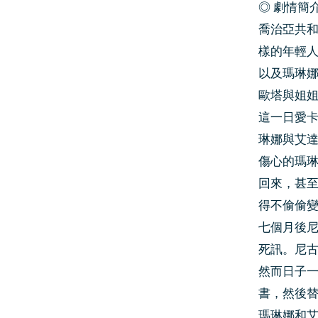
◎ 劇情簡
喬治亞共
樣的年輕
以及瑪琳
歐塔與姐
這一日愛
琳娜與艾
傷心的瑪
回來，甚
得不偷偷
七個月後
死訊。尼
然而日子
書，然後
瑪琳娜和