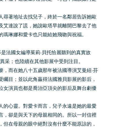
人尋著地址去找兒子，終於一名鄰居告訴她歐
及艾達說了謊，她說歐塔早就離開巴黎去了他
的瑪琳娜和愛卡也只能給她飛吻與祝福。
的動人故事是法國女編導茱莉‧貝托恰麗聽到的真實故
放異采；也陸續在其他影展中受到注目。
黎，而在她八十五歲那年被法國導演艾曼紐‧芬
薇拉一角而備受矚目；並以此角贏得法國雅貝影展的影后，
位女演員也都是喬治亞頂尖的影后及舞台劇優
人的心靈。對愛卡而言，兒子永遠是她的最愛
言，卻是與天下的母親相同的。所以一封信裡
，但在母親的眼中絕對沒有什麼不能原諒的，