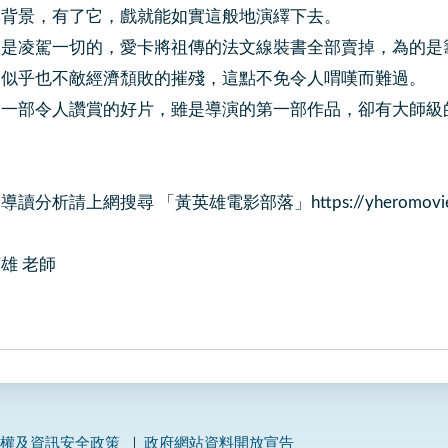
與背景，有了它，戲就能如實這般地演繹下去。
兒是凌駕一切的，愛卡將祖傳的法文線裝書全部賣掉，為的是
，似乎也不敵經濟頹敗的摧殘，這點不免令人喟嘆而難過。
是一部令人讚賞的好片，雖是導演的第一部作品，卻有大師級
分析請上網搜尋 「黃英雄電影部落」https://yheromovie.bl
雄 老師
私權及資訊安全政策
政府網站資料開放宣告