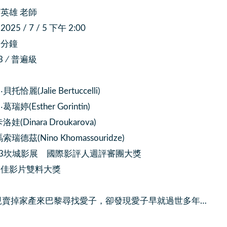
英雄 老師
5 / 7 / 5 下午 2:00
 分鐘
3 ∕ 普遍級
恰麗(Jalie Bertuccelli)
婷(Esther Gorintin)
(Dinara Droukarova)
瑞德茲(Nino Khomassouridze)
03坎城影展 國際影評人週評審團大獎
最佳影片雙料大獎
親賣掉家產來巴黎尋找愛子，卻發現愛子早就過世多年…