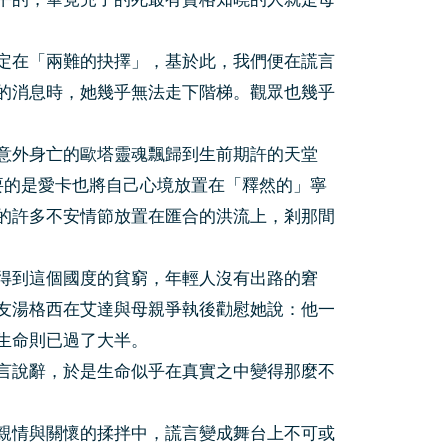
定在「兩難的抉擇」，基於此，我們便在謊言
的消息時，她幾乎無法走下階梯。觀眾也幾乎
意外身亡的歐塔靈魂飄歸到生前期許的天堂
要的是愛卡也將自己心境放置在「釋然的」寧
的許多不安情節放置在匯合的洪流上，剎那間
得到這個國度的貧窮，年輕人沒有出路的窘
友湯格西在艾達與母親爭執後勸慰她說：他一
生命則已過了大半。
言說辭，於是生命似乎在真實之中變得那麼不
親情與關懷的揉拌中，謊言變成舞台上不可或