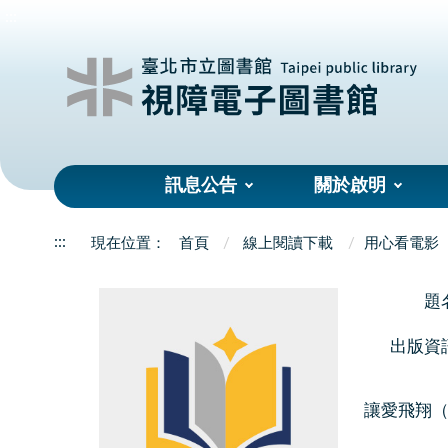
:::
訊息公告
關於啟明
:::
首頁
線上閱讀下載
用心看電影
題
出版資
讓愛飛翔（Sin