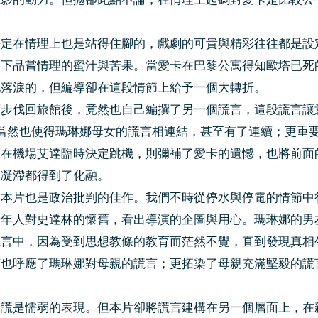
決定在情理上也是站得住腳的，戲劇的可貴與精彩往往都是設
影下品嘗情理的蜜汁與苦果。當愛卡在巴黎公寓得知歐塔已死
她落淚的，但編導卻在這段情節上給予一個大轉折。
著步伐回旅館後，竟然也自己編撰了另一個謊言，這段謊言讓
；當然也使得瑪琳娜母女的謊言相連結，甚至有了連續；更重
而在機場艾達臨時決定跳機，則彌補了愛卡的遺憾，也將前面
的凝滯都得到了化融。
，本片也是政治批判的佳作。我們不時從停水與停電的情節中
老年人對史達林的懷舊，看出導演的企圖與用心。瑪琳娜的男
謊言中，因為受到思想教條的教育而茫然不覺，直到發現真相
言也呼應了瑪琳娜對母親的謊言；更拓染了母親充滿堅毅的謊
。
說謊是懦弱的表現。但本片卻將謊言建構在另一個層面上，在