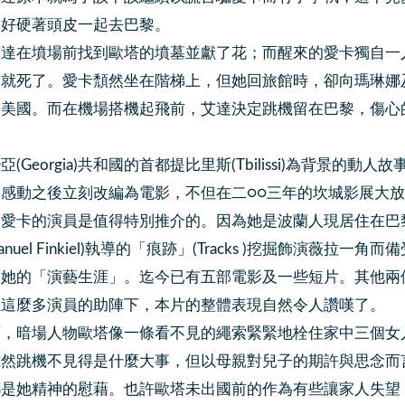
只好硬著頭皮一起去巴黎。
艾達在墳場前找到歐塔的墳墓並獻了花；而醒來的愛卡獨自一
前就死了。愛卡頹然坐在階梯上，但她回旅館時，卻向瑪琳娜
的美國。而在機場搭機起飛前，艾達決定跳機留在巴黎，傷心
(Georgia)共和國的首都提比里斯(Tbilissi)為背景
感動之後立刻改編為電影，不但在二○○三年的坎城影展大
愛卡的演員是值得特別推介的。因為她是波蘭人現居住在巴
manuel Finkiel)執導的「痕跡」(Tracks )挖掘飾演
了她的「演藝生涯」。迄今已有五部電影及一些短片。其他兩
在這麼多演員的助陣下，本片的整體表現自然令人讚嘆了。
言，暗場人物歐塔像一條看不見的繩索緊緊地栓住家中三個女
雖然跳機不見得是什麼大事，但以母親對兒子的期許與思念而
都是她精神的慰藉。也許歐塔未出國前的作為有些讓家人失望