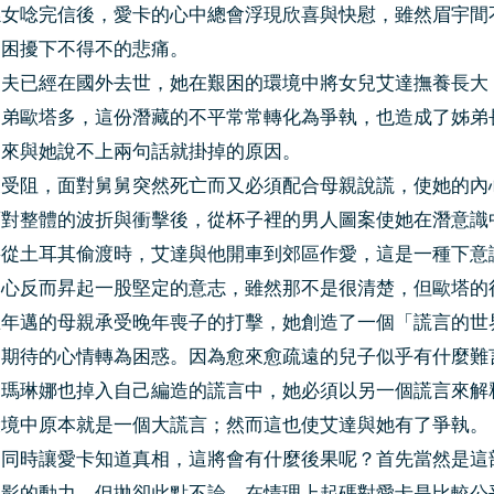
孫女唸完信後，愛卡的心中總會浮現欣喜與快慰，雖然眉宇間
的困擾下不得不的悲痛。
丈夫已經在國外去世，她在艱困的環境中將女兒艾達撫養長大
弟弟歐塔多，這份潛藏的不平常常轉化為爭執，也造成了姊弟
回來與她說不上兩句話就掛掉的原因。
業受阻，面對舅舅突然死亡而又必須配合母親說謊，使她的內
面對整體的波折與衝擊後，從杯子裡的男人圖案使她在潛意識
要從土耳其偷渡時，艾達與他開車到郊區作愛，這是一種下意
內心反而昇起一股堅定的意志，雖然那不是很清楚，但歐塔的
忍年邁的母親承受晚年喪子的打擊，她創造了一個「謊言的世
從期待的心情轉為困惑。因為愈來愈疏遠的兒子似乎有什麼難
，瑪琳娜也掉入自己編造的謊言中，她必須以另一個謊言來解
環境中原本就是一個大謊言；然而這也使艾達與她有了爭執。
的同時讓愛卡知道真相，這將會有什麼後果呢？首先當然是這
電影的動力。但拋卻此點不論，在情理上起碼對愛卡是比較公