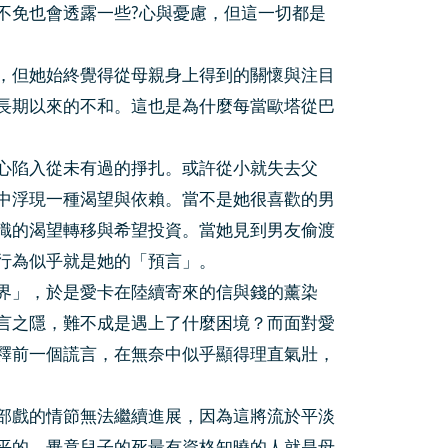
不免也會透露一些?心與憂慮，但這一切都是
，但她始終覺得從母親身上得到的關懷與注目
長期以來的不和。這也是為什麼每當歐塔從巴
心陷入從未有過的掙扎。或許從小就失去父
中浮現一種渴望與依賴。當不是她很喜歡的男
識的渴望轉移與希望投資。當她見到男友偷渡
行為似乎就是她的「預言」。
界」，於是愛卡在陸續寄來的信與錢的薰染
言之隱，難不成是遇上了什麼困境？而面對愛
釋前一個謊言，在無奈中似乎顯得理直氣壯，
部戲的情節無法繼續進展，因為這將流於平淡
平的，畢竟兒子的死最有資格知曉的人就是母