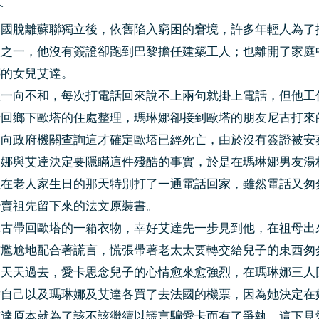
介
和國脫離蘇聯獨立後，依舊陷入窮困的窘境，許多年輕人為了
人之一，他沒有簽證卻跑到巴黎擔任建築工人；也離開了家庭
娜的女兒艾達。
姐一向不和，每次打電話回來說不上兩句就掛上電話，但他工
卡回鄉下歐塔的住處整理，瑪琳娜卻接到歐塔的朋友尼古打來
達向政府機關查詢這才確定歐塔已經死亡，由於沒有簽證被安
琳娜與艾達決定要隱瞞這件殘酷的事實，於是在瑪琳娜男友湯
至在老人家生日的那天特別打了一通電話回家，雖然電話又匆
變賣祖先留下來的法文原裝書。
尼古帶回歐塔的一箱衣物，幸好艾達先一步見到他，在祖母出
古尷尬地配合著謊言，慌張帶著老太太要轉交給兒子的東西匆
一天天過去，愛卡思念兒子的心情愈來愈強烈，在瑪琳娜三人
替自己以及瑪琳娜及艾達各買了去法國的機票，因為她決定在
艾達原本就為了該不該繼續以謊言騙愛卡而有了爭執，這下見