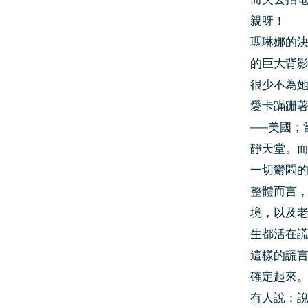
親呀！
瑪琳娜的
的巨大背
很少不為
愛卡蹣跚
──美國
靜天堂。
一切鬱悶
整體而言
境，以及
生都活在
這樣的謊
確定起來
有人說：