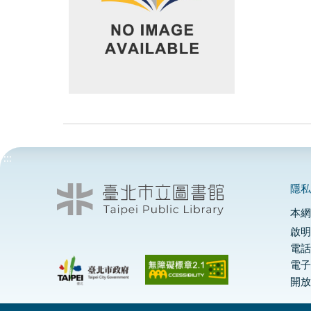
:::
隱
本
啟明
電話
電
開放