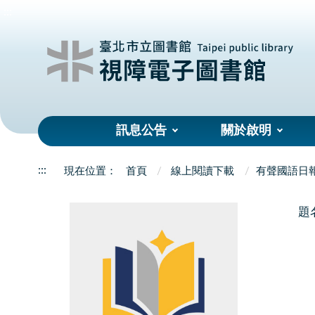
:::
訊息公告
關於啟明
:::
首頁
線上閱讀下載
有聲國語日
題