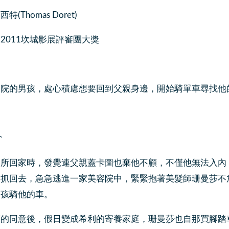
(Thomas Doret)
2011坎城影展評審團大獎
養院的男孩，處心積慮想要回到父親身邊，開始騎單車尋找他
介
容所回家時，發覺連父親蓋卡圖也棄他不顧，不僅他無法入內
人抓回去，急急逃進一家美容院中，緊緊抱著美髮師珊曼莎不
男孩騎他的車。
莎的同意後，假日變成希利的寄養家庭，珊曼莎也自那買腳踏