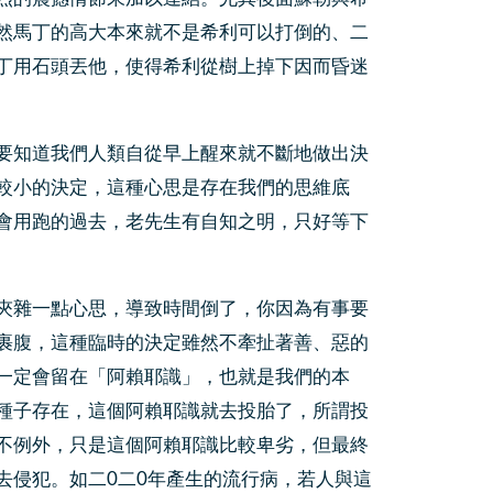
然馬丁的高大本來就不是希利可以打倒的、二
丁用石頭丟他，使得希利從樹上掉下因而昏迷
要知道我們人類自從早上醒來就不斷地做出決
較小的決定，這種心思是存在我們的思維底
會用跑的過去，老先生有自知之明，只好等下
夾雜一點心思，導致時間倒了，你因為有事要
裹腹，這種臨時的決定雖然不牽扯著善、惡的
一定會留在「阿賴耶識」，也就是我們的本
種子存在，這個阿賴耶識就去投胎了，所謂投
不例外，只是這個阿賴耶識比較卑劣，但最終
去侵犯。如二0二0年產生的流行病，若人與這