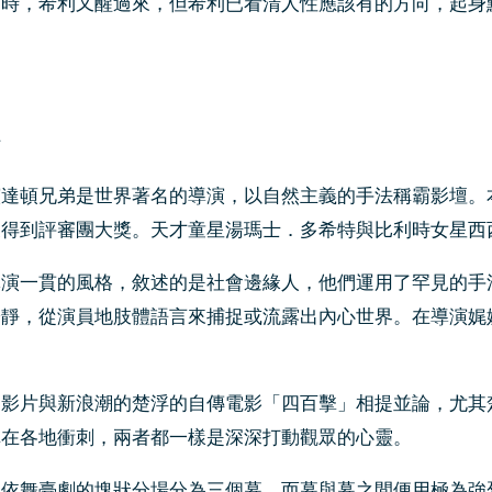
言時，希利又醒過來，但希利已看清人性應該有的方向，起身
析
演達頓兄弟是世界著名的導演，以自然主義的手法稱霸影壇。
展得到評審團大獎。天才童星湯瑪士．多希特與比利時女星西
導演一貫的風格，敘述的是社會邊緣人，他們運用了罕見的手
冷靜，從演員地肢體語言來捕捉或流露出內心世界。在導演娓
部影片與新浪潮的楚浮的自傳電影「四百擊」相提並論，尤其
車在各地衝刺，兩者都一樣是深深打動觀眾的心靈。
劇依舞臺劇的塊狀分場分為三個幕，而幕與幕之間便用極為強