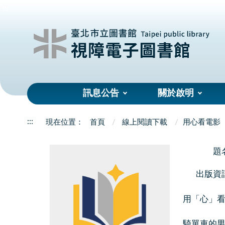
:::
訊息公告
關於啟明
:::
首頁
線上閱讀下載
用心看電影
題
出版資
用「心」
騎單車的男孩(T