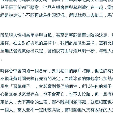
，兒子馬丁卻都不願意，他見有機會便與希利纏打在一起，當
已經是抱定決心不願再成為街頭混混。所以就爬上去樹上，馬
一段呈現人性相當卑劣與自私，甚至是寧願鋌而走險的決定。
是選擇。在面對好與壞的選擇中，我們必須做出選擇，這有比
甚至無法發現就做出決定，譬如說前面綠燈只剩十秒，年輕人
燈。
年時你心中會閃過一個念頭，要到巷口的麵店吃麵，但也許有
此不願花費時間去執行先前的決定，而將冰箱的麵包拿出加熱
會產生「習氣種子」，會影響到我們的個性，所以任何的種子
本心從無始以來就存在，也不會死亡，也不去投胎，但一旦有
一定是人，天下萬物的生靈，都不離開阿賴耶識，就連細菌也
一個人。當人並不一定比較高級，當細菌牠只找有因緣的人