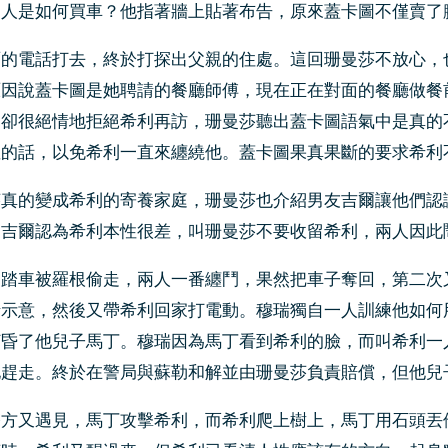
個人是如何買車？他指著牆上貼著布告，原來蓋卡圖不僅賣了
面的電話打去，終於打探出父親的住處。這回珊曼莎不放心，
原因說蓋卡圖是她聘請的餐廳師傅，現在正在對面的餐廳做餐
親卻很絕情地拒絕希利再訪，珊曼莎聽出蓋卡圖語氣中是真的
確的話，以免希利一直來纏繞他。蓋卡圖果真果斷的要求希利
莎真的變成希利的寄養家庭，珊曼莎也介紹男友吉爾讓他們認
。吉爾認為希利本性很差，叫珊曼莎不要收留希利，兩人因此
腳踏車被羅根偷走，兩人一番纏鬥，果然把車子奪回，第二次
瑞示意，然後又帶希利回家打電動。穆瑞獨自一人訓練他如何
打昏了他兒子馬丁。穆瑞因為馬丁看到希利的臉，而叫希利一
他趕走。終於在警局與蘇勒和解並由珊曼莎負責賠償，但他兒
雙方又遇見，馬丁攻擊希利，而希利爬上樹上，馬丁用石頭丟