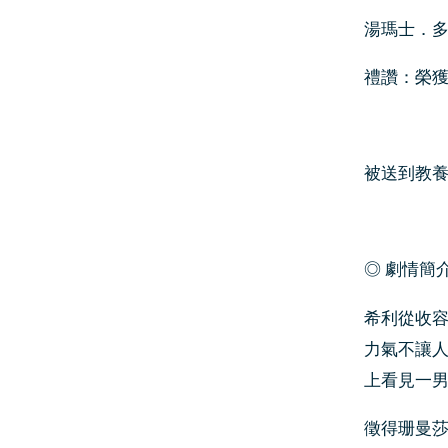
湯瑪士．多西特
禮讚：榮獲
被送到教
◎ 劇情簡
希利從收
力氣不讓
上看見一
徵得珊曼