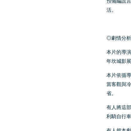
預備編謊
活。
◎劇情分
本片的導
年坎城影
本片依循
當客觀與
省。
有人將這
利騎自行
有人把本