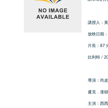
講授人：黃
放映日期：202
片長：87 
比利時 ∕ 2
導演：尚皮耶．達
盧克．達頓(Lu
主演：西西迪．