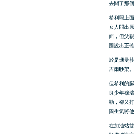
去問了那
希利照上
女人問出
面，但父
圖說出正
於是珊曼
吉爾吵架
但希利的
良少年穆
勒，卻又
圖生氣將
在加油站