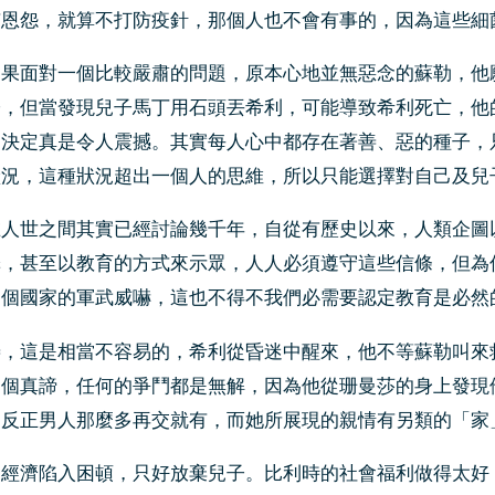
有恩怨，就算不打防疫針，那個人也不會有事的，因為這些細
如果面對一個比較嚴肅的問題，原本心地並無惡念的蘇勒，他
子，但當發現兒子馬丁用石頭丟希利，可能導致希利死亡，他
的決定真是令人震撼。其實每人心中都存在著善、惡的種子，
狀況，這種狀況超出一個人的思維，所以只能選擇對自己及兒
在人世之間其實已經討論幾千年，自從有歷史以來，人類企圖
擇，甚至以教育的方式來示眾，人人必須遵守這些信條，但為
一個國家的軍武威嚇，這也不得不我們必需要認定教育是必然
善，這是相當不容易的，希利從昏迷中醒來，他不等蘇勒叫來
一個真諦，任何的爭鬥都是無解，因為他從珊曼莎的身上發現
，反正男人那麼多再交就有，而她所展現的親情有另類的「家
為經濟陷入困頓，只好放棄兒子。比利時的社會福利做得太好