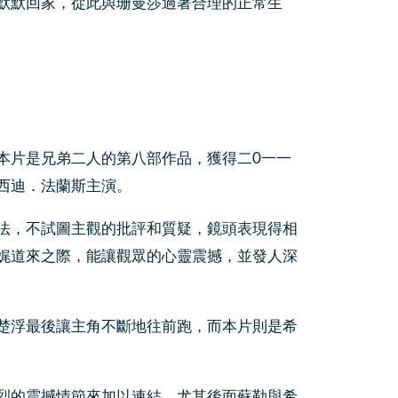
默默回家，從此與珊曼莎過著合理的正常生
本片是兄弟二人的第八部作品，獲得二0一一
西迪．法蘭斯主演。
法，不試圖主觀的批評和質疑，鏡頭表現得相
娓道來之際，能讓觀眾的心靈震撼，並發人深
楚浮最後讓主角不斷地往前跑，而本片則是希
烈的震撼情節來加以連結。尤其後面蘇勒與希