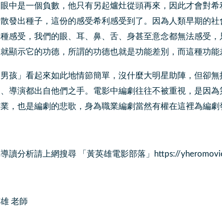
的眼中是一個負數，他只有另起爐灶從頭再來，因此才會對希
然散發出種子，這份的感受希利感受到了。因為人類早期的社
這種感受，我們的眼、耳、鼻、舌、身甚至意念都無法感受，
子就顯示它的功德，所謂的功德也就是功能差別，而這種功能
的男孩」看起來如此地情節簡單，沒什麼大明星助陣，但卻無
劇、導演都出自他們之手。電影中編劇往往不被重視，是因為
共業，也是編劇的悲歌，身為職業編劇當然有權在這裡為編劇
分析請上網搜尋 「黃英雄電影部落」https://yheromovie.bl
雄 老師