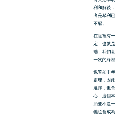
利和解後
者是希利
不醒。
在這裡有
定，也就
端，我們
一次的綠
也譬如中
處理，因
選擇，但
心，這個
胎並不是
牠也會成為