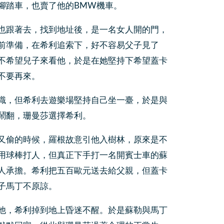
腳踏車，也賣了他的BMW機車。
也跟著去，找到地址後，是一名女人開的門，
前準備，在希利追索下，好不容易父子見了
不希望兒子來看他，於是在她堅持下希望蓋卡
不要再來。
識，但希利去遊樂場堅持自己坐一臺，於是與
鬧翻，珊曼莎選擇希利。
又偷的時候，羅根故意引他入樹林，原來是不
用球棒打人，但真正下手打一名開賓士車的蘇
人承擔。希利把五百歐元送去給父親，但蓋卡
子馬丁不原諒。
他，希利掉到地上昏迷不醒。於是蘇勒與馬丁