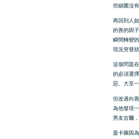
些細菌沒
再回到人
的善的因
瞬間轉變
現況突發
這個問題
的必須選
惡、大至
但改過向
為他發現
男友吉爾
蓋卡圖因