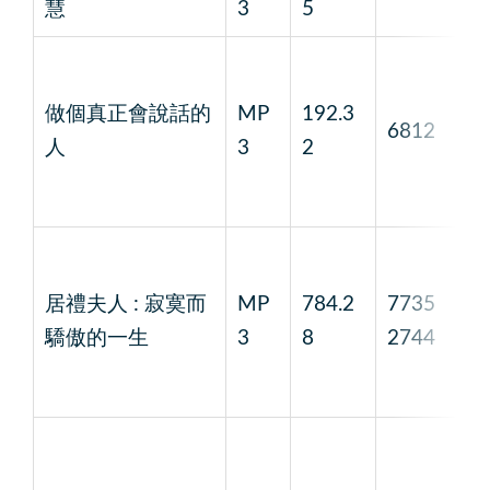
慧
3
5
做個真正會說話的
MP
192.3
6812
1
人
3
2
居禮夫人 : 寂寞而
MP
784.2
7735
1
驕傲的一生
3
8
2744