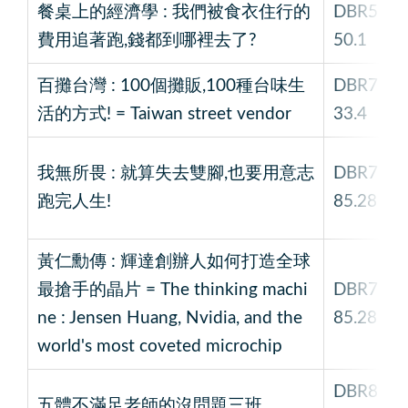
餐桌上的經濟學 : 我們被食衣住行的
DBR5
費用追著跑,錢都到哪裡去了?
50.1
百攤台灣 : 100個攤販,100種台味生
DBR7
活的方式! = Taiwan street vendor
33.4
我無所畏 : 就算失去雙腳,也要用意志
DBR7
跑完人生!
85.28
黃仁勳傳 : 輝達創辦人如何打造全球
最搶手的晶片 = The thinking machi
DBR7
ne : Jensen Huang, Nvidia, and the
85.28
world's most coveted microchip
DBR8
五體不滿足老師的沒問題三班