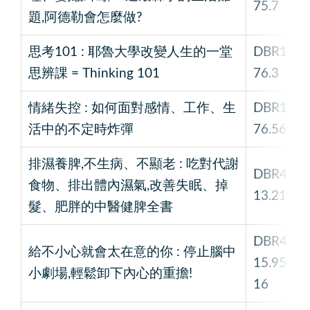
75.7
題,阿德勒會怎麼做?
思考101 : 耶魯大學改變人生的一堂
DBR1
思辨課 = Thinking 101
76.3
情緒失控 : 如何面對感情、工作、生
DBR1
活中的不定時炸彈
76.56
排濕養脾,不生病、不顯老 : 吃對代謝
DBR4
食物、排出體內濕氣,改善失眠、掉
13.21
髮、肥胖的中醫健脾全書
DBR4
給不小心就會太在意的你 : 停止腦中
15.95
小劇場,輕鬆卸下內心的重擔!
16