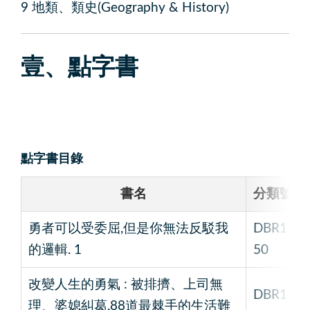
9 地類、類史(Geography & History)
壹、點字書
點字書目錄
書名
分類號
勇者可以受委屈,但是你無法反駁我
DBR1
的邏輯. 1
50
改變人生的勇氣 : 被排擠、上司無
DBR1
理、婆媳糾葛,88道最棘手的生活難