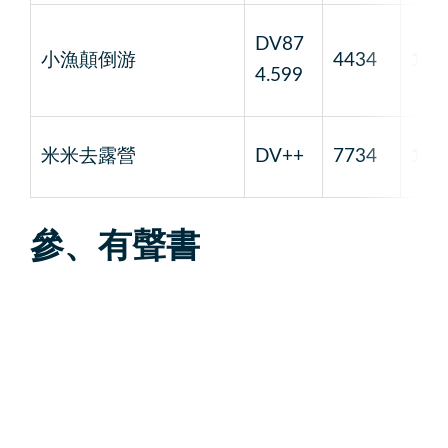
DV87
小漁顛倒游
4434
1
4.599
米米去露營
DV++
7734
1
參、有聲書