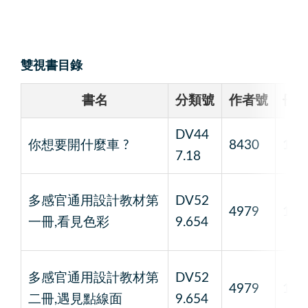
雙視書目錄
書名
分類號
作者號
冊
DV44
你想要開什麼車 ?
8430
1
7.18
多感官通用設計教材第
DV52
4979
1
一冊,看見色彩
9.654
多感官通用設計教材第
DV52
4979
1
二冊,遇見點線面
9.654