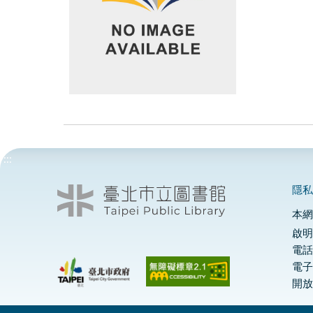
:::
隱
本
啟明
電話
電
開放