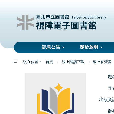
:::
訊息公告
關於啟明
:::
首頁
線上閱讀下載
線上有聲書
題
作
出版資
叢