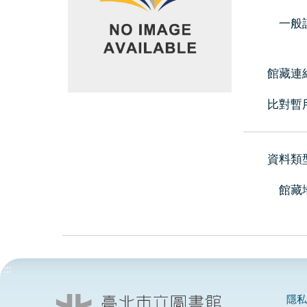
一般
館藏連
比對暫
資料類
館藏
:::
隱