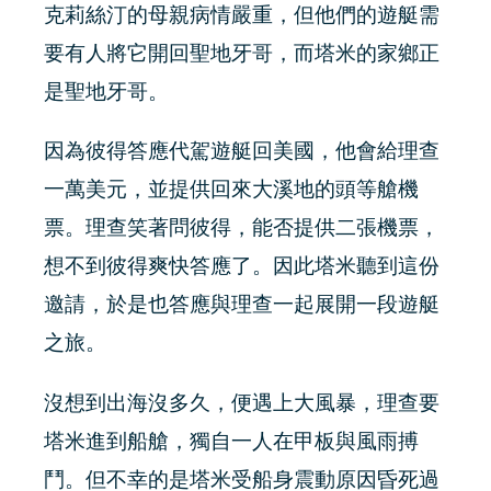
克莉絲汀的母親病情嚴重，但他們的遊艇需
要有人將它開回聖地牙哥，而塔米的家鄉正
是聖地牙哥。
因為彼得答應代駕遊艇回美國，他會給理查
一萬美元，並提供回來大溪地的頭等艙機
票。理查笑著問彼得，能否提供二張機票，
想不到彼得爽快答應了。因此塔米聽到這份
邀請，於是也答應與理查一起展開一段遊艇
之旅。
沒想到出海沒多久，便遇上大風暴，理查要
塔米進到船艙，獨自一人在甲板與風雨搏
鬥。但不幸的是塔米受船身震動原因昏死過