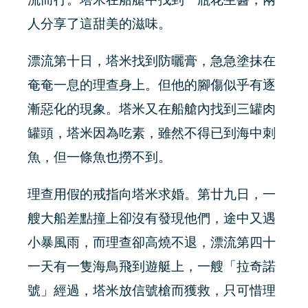
流而行。塔米在船艙中找到一瓶花生醬，兩
人分享了這甜美的滋味。
漂流第十日，塔米找到防曬膏，急急塗抹在
奄奄一息的理查身上。但他的腳傷似乎有逐
漸惡化的現象。塔米又在船艙內找到三罐肉
罐頭，塔米因為吃素，雖然不得已到海中刺
魚，但一條魚也撈不到。
理查用假的戒指向塔米求婚。第廿九日，一
艘大船差點撞上卻沒有發現他們，途中又遇
小暴風雨，而理查卻高燒不退，漂流第四十
一天有一隻海鳥飛到遊艇上，一艘「拉奇諾
號」經過，塔米放信號槍而獲救，只可惜理