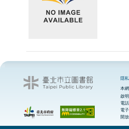
:::
隱
本
啟明
電話
電
開放