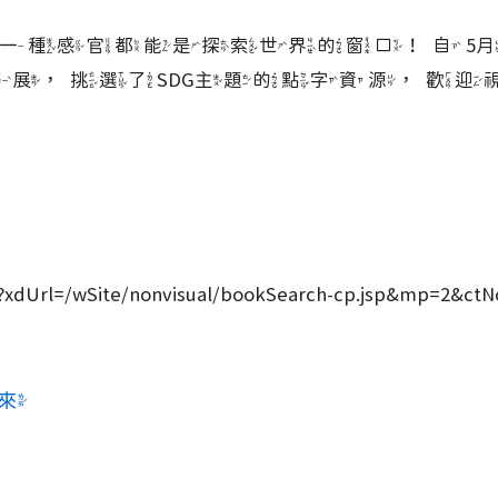
種感官都能是探索世界的窗口！自 5月2
平權的永續轉譯展，挑選了SDG主題的點字資源，
/sp?xdUrl=/wSite/nonvisual/bookSearch-cp.jsp&mp=2&ct
來