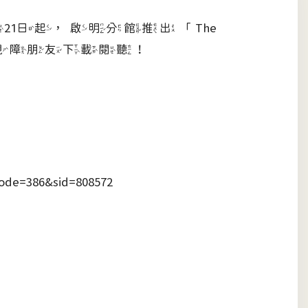
1日起，啟明分館推出「The
歡迎視障朋友下載閱聽！
Node=386&sid=808572