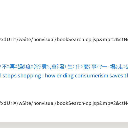
/sp?xdUrl=/wSite/nonvisual/bookSearch-cp.jsp&mp=2&ct
我們不再過度消費,會發生什麼事?一場
hopping : how ending consumerism saves the 
/sp?xdUrl=/wSite/nonvisual/bookSearch-cp.jsp&mp=2&ct