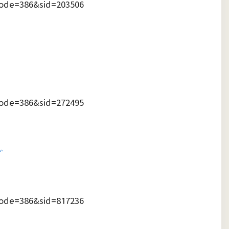
Node=386&sid=203506
Node=386&sid=272495
事
Node=386&sid=817236