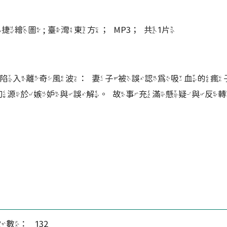
敏捷繪圖 ; 臺灣東方；MP3；共1片
陷入離奇風波：妻子被誤認為吸血的瘋
切源於嫉妒與誤解。故事充滿懸疑與反
數： 132