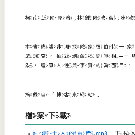
柯南.道爾原著 ; 林鍾隆改寫 ; 陳
本書講述非洲探險家羅伯特一家
邀調查，抽絲剝繭揭開真相—一
象，還原人性與事實的真面目。
摘錄自「博客來網站」
檔案下載
試聽-土人的毒箭.mp3
｜下載次