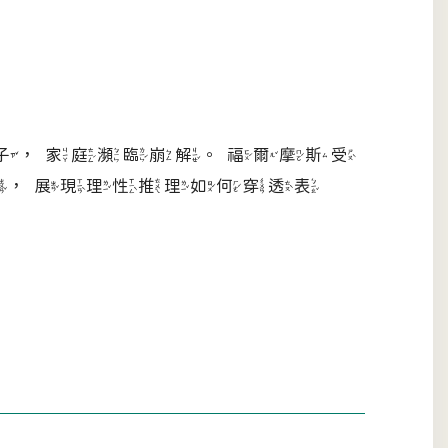
子，家庭瀕臨崩解。福爾摩斯受
轉，展現理性推理如何穿透表