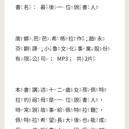
書名：最後一位說書人
唐娜.芭芭.希格拉作 ; 趙永
芬翻譯 ; 小魯文化事業股份
有限公司；MP3；共2片
本書講述十二歲女孩佩特
拉的祖母是一位說書人，
時常說故事給佩特拉聽，
佩特拉希望長大後也能成