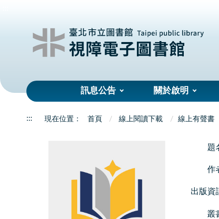
:::
訊息公告
關於啟明
:::
首頁
線上閱讀下載
線上有聲書
題
作
出版資
叢