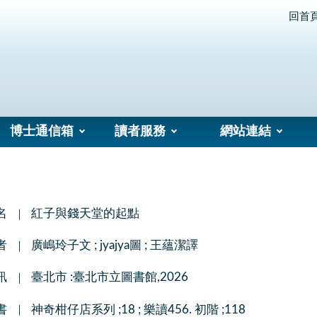
回首
博士通信箱
讀者服務
網站連結
名
紅子與錢天堂的起點
者
廣嶋玲子文 ; jyajya圖 ; 王蘊潔譯
訊
臺北市 :臺北市立圖書館,2026
書
神奇柑仔店系列 ;18 ; 樂讀456. 初階 ;118