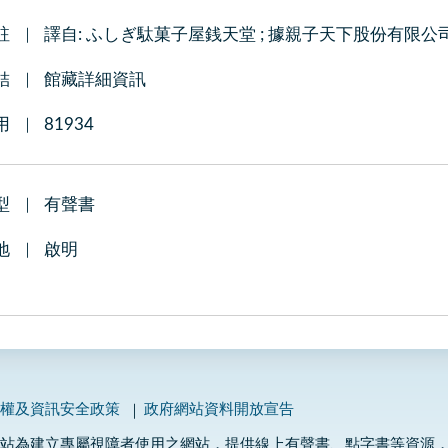
註
譯自: ふしぎ駄菓子屋銭天堂 ; 據親子天下股份有
結
館藏詳細資訊
用
81934
型
有聲書
地
啟明
私權及資訊安全政策
政府網站資料開放宣告
網站為建立專屬視障者使用之網站，提供線上有聲書、點字書等資源