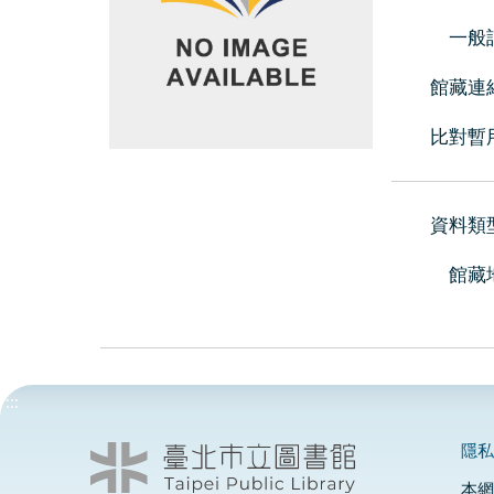
一般
館藏連
比對暫
資料類
館藏
:::
隱
本