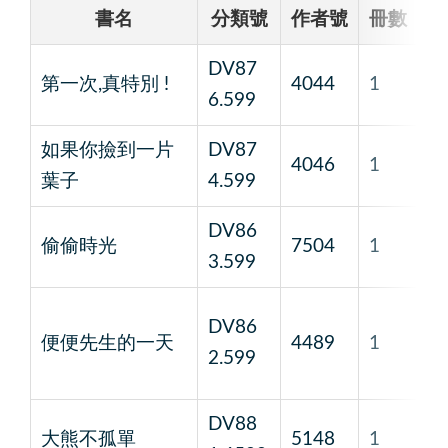
書名
分類號
作者號
冊數
DV87
艾
第一次,真特別 !
4044
1
6.599
蘭
如果你撿到一片
DV87
艾
4046
1
葉子
4.599
羅
DV86
偷偷時光
7504
1
陳
3.599
DV86
便便先生的一天
4489
1
黃
2.599
DV88
馬
大熊不孤單
5148
1