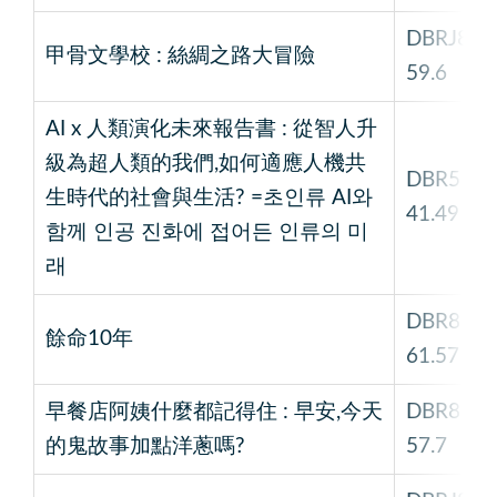
DBRJ8
甲骨文學校 : 絲綢之路大冒險
59.6
AI x 人類演化未來報告書 : 從智人升
級為超人類的我們,如何適應人機共
DBR5
生時代的社會與生活? =초인류 AI와
41.49
함께 인공 진화에 접어든 인류의 미
래
DBR8
餘命10年
61.57
早餐店阿姨什麼都記得住 : 早安,今天
DBR8
的鬼故事加點洋蔥嗎?
57.7