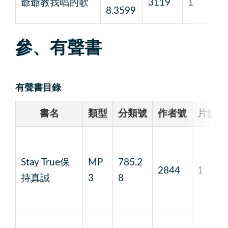
爺爺教我唱的歌
3119
1
馮
8.3599
參、有聲書
有聲書目錄
書名
類型
分類號
作者號
片數
Stay True保
MP
785.2
2844
1
持真誠
3
8