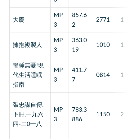
MP
857.6
大廈
2771
1
3
2
MP
363.0
擁抱複製人
1010
1
3
19
暢睡無憂!現
MP
411.7
代生活睡眠
0814
1
3
7
指南
張忠謀自傳.
MP
783.3
下冊,一九六
1150
2
3
886
四-二0一八