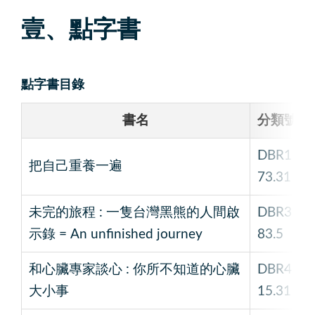
壹、點字書
點字書目錄
書名
分類號
DBR1
把自己重養一遍
73.31
未完的旅程 : 一隻台灣黑熊的人間啟
DBR3
示錄 = An unfinished journey
83.5
和心臟專家談心 : 你所不知道的心臟
DBR4
大小事
15.31