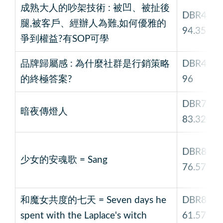
成熟大人的吵架技術 : 被凹、被扯後
DBR4
腿,被客戶、經辦人為難,如何優雅的
94.35
爭到權益?有SOP可學
品牌歸屬感 : 為什麼社群是行銷策略
DBR4
的終極答案?
96
DBR7
暗夜傳燈人
83.32
DBR8
少女的安魂歌 = Sang
76.57
和魔女共度的七天 = Seven days he
DBR8
spent with the Laplace's witch
61.57