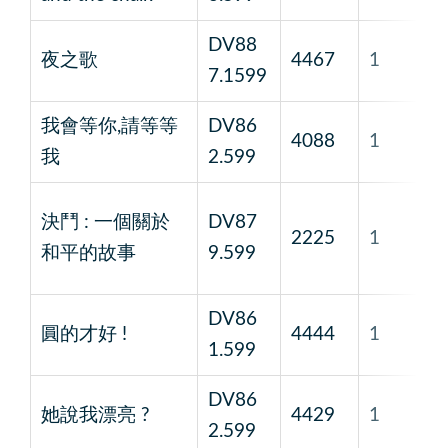
DV88
夜之歌
4467
1
韓
7.1599
我會等你,請等等
DV86
4088
1
李
我
2.599
伊
決鬥 : 一個關於
DV87
2225
1
加
和平的故事
9.599
維
DV86
圓的才好 !
4444
1
林
1.599
DV86
她說我漂亮 ?
4429
1
黃
2.599