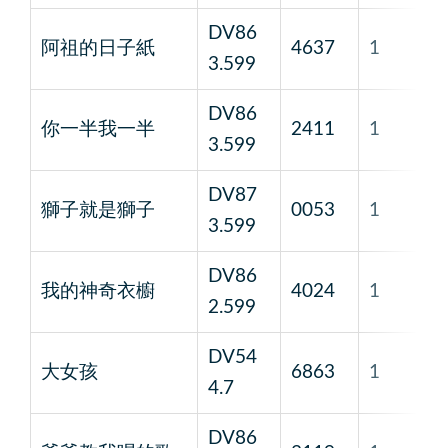
DV86
阿祖的日子紙
4637
1
楊
3.599
DV86
你一半我一半
2411
1
儲
3.599
DV87
獅子就是獅子
0053
1
波
3.599
DV86
我的神奇衣櫥
4024
1
李
2.599
DV54
瓦
大女孩
6863
1
4.7
里
DV86