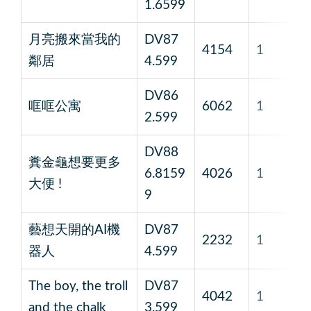
1.6599
坎
月亮搬來當我的
DV87
蘇
4154
1
鄰居
4.599
斯
DV86
哐哐公寓
6062
1
田
2.599
DV88
糞金龜想要更多
法
6.8159
4026
1
大便 !
伯
9
藝想天開的AI機
DV87
大
2232
1
器人
4.599
澤
The boy, the troll
DV87
4042
1
安
and the chalk
3.599