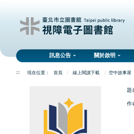
:::
訊息公告
關於啟明
:::
首頁
線上閱讀下載
空中故事屋
題
作