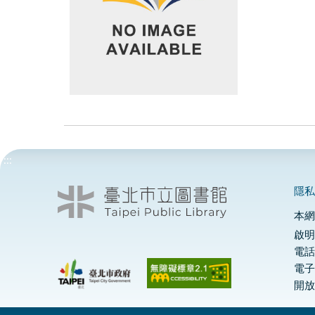
:::
隱
本
啟明
電話
電
開放