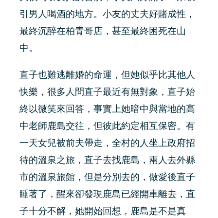
引男人喝酒的地方。小友的丈夫好賭成性，
最終沉醉在柏青哥店，甚至最終困死在山
中。
直子也難逃離婚的命運，但她似乎比其他人
快樂，很多人問直子最近有無對象，直子始
終以微笑來回答，事實上她暗中與當地的高
中老師鹿島交往，但彼此約定相互保密。有
一天女兒被前夫帶走，全村的人坐上政府招
待的溫泉之旅，直子去找鹿島，兩人去外縣
市的溫泉旅館，但是分別去的，做愛後直子
睡著了，醒來卻發現鹿島已經開車離去，直
子十分不解，她開始回想，鹿島是不是真