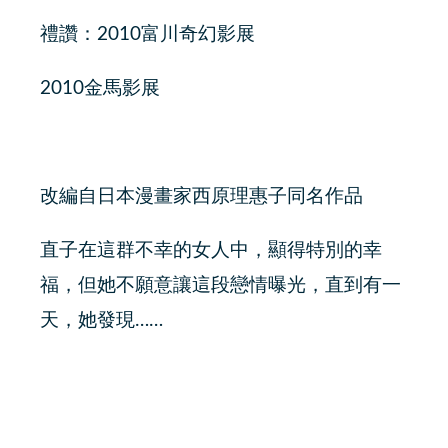
禮讚：2010富川奇幻影展
2010金馬影展
改編自日本漫畫家西原理惠子同名作品
直子在這群不幸的女人中，顯得特別的幸
福，但她不願意讓這段戀情曝光，直到有一
天，她發現……