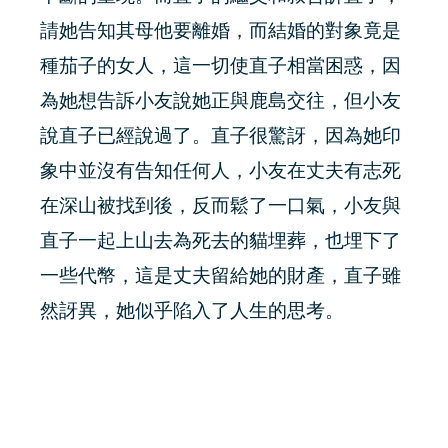
請她告知其母他要離婚，而結婚的對象竟是
種茄子的女人，這一切使直子相當困惑，因
為她想告訴小友說她正與鹿島交往，但小友
說直子已經說過了。直子很驚訝，因為她印
象中並沒有告知任何人，小友在丈夫有志死
在深山被找到後，反而鬆了一口氣，小友與
直子一起上山去為死去的貓埋葬，也埋下了
一些代幣，這是丈夫留給她的財產，直子雖
然訝異，她似乎陷入了人生的思考。