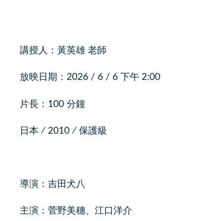
講授人：黃英雄 老師
放映日期：2026 / 6 / 6 下午 2:00
片長：100 分鐘
日本 ∕ 2010 ∕ 保護級
導演：吉田犬八
主演：菅野美穗、江口洋介