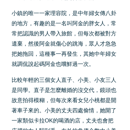
小鎮的唯一一家理容院，是中年婦女傳八卦
的地方，有趣的是一名叫阿金的胖女人，常
常把認識的男人帶入旅館，但每次都被對方
遺棄，然後阿金就傷心的跳海，眾人才急急
把她拖回，這種事一再發生，其她中年婦女
就調侃說起碼阿金也嚐鮮過一次。
比較年輕的三個女人直子、小美、小友三人
是同學。直子是怎麼離婚的沒交代，鏡頭也
故意拍得模糊，但每次來看女兒小桃都是開
著車子來的。小美的丈夫四處偷情，她開了
一家類似卡拉OK的喝酒的店，丈夫也會把