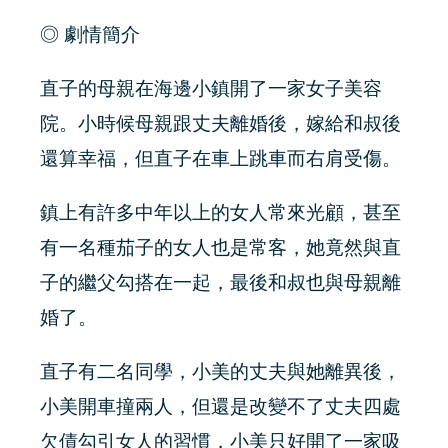
◎ 劇情簡介
直子的母親在海邊小鎮開了一家女子美容
院。小時候母親跟丈夫離婚後，嫁給和叔後
還算幸福，但直子在車上跳車而右肩受傷。
鎮上有許多中年以上的女人常來光顧，甚至
有一名種茄子的女人也是常客，她竟然與直
子的繼父勾搭在一起，最後和叔也與母親離
婚了。
直子有二名同學，小美的丈夫與她離異後，
小美開車撞兩人，但還是改變不了丈夫四處
欠債勾引女人的習慣，小美只好開了一家吸