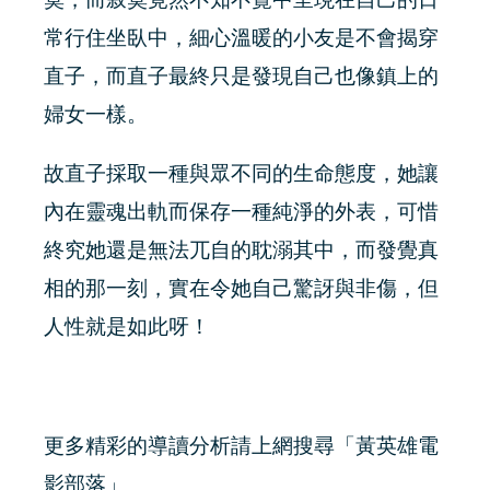
寞，而寂寞竟然不知不覺中呈現在自己的日
常行住坐臥中，細心溫暖的小友是不會揭穿
直子，而直子最終只是發現自己也像鎮上的
婦女一樣。
故直子採取一種與眾不同的生命態度，她讓
內在靈魂出軌而保存一種純淨的外表，可惜
終究她還是無法兀自的耽溺其中，而發覺真
相的那一刻，實在令她自己驚訝與非傷，但
人性就是如此呀！
更多精彩的導讀分析請上網搜尋「黃英雄電
影部落」