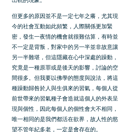
出軌的現象。
但更多的原因並不是一定七年之癢，尤其現
今的社會互動如此頻繁，人際關係更加緊
密，發生一夜情的機會就很難估算，有時並
不一定是背叛，對家中的另一半並非故意讓
另一半難堪，但這隱藏在心中深處的躁動，
究竟是一種原罪或是後天的影響，討論的空
間很多。但我要以佛學的態度與說法，將這
種躁動歸咎於人與生俱來的習氣，每個人從
前世帶來的習氣種子會造就這個人的外表呈
現與個性，因此每個人的個性會大不相同，
唯一相同的是我們都活在欲界，故人性的慾
望不管年紀多老，一定是會存在的。