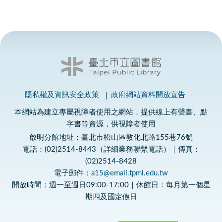
隱私權及資訊安全政策
政府網站資料開放宣告
本網站為建立專屬視障者使用之網站，提供線上有聲書、點
字書等資源，供視障者使用
啟明分館地址：臺北市松山區敦化北路155巷76號
電話：(02)2514-8443（詳細業務聯繫電話）｜傳真：
(02)2514-8428
電子郵件：
a15@email.tpml.edu.tw
開放時間：週一至週日09:00-17:00｜休館日：每月第一個星
期四及國定假日