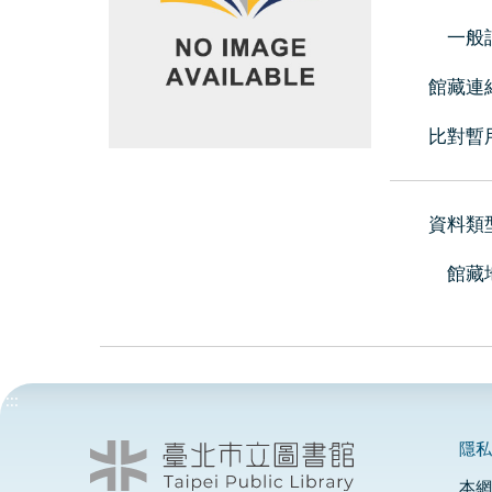
一般
館藏連
比對暫
資料類
館藏
:::
隱
本