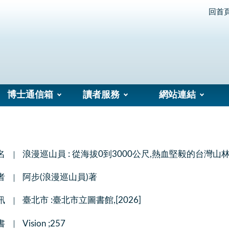
回首
博士通信箱
讀者服務
網站連結
名
浪漫巡山員 : 從海拔0到3000公尺,熱血堅毅的台灣山
者
阿步(浪漫巡山員)著
訊
臺北市 :臺北市立圖書館,[2026]
書
Vision ;257