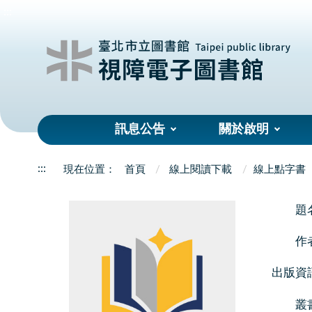
:::
訊息公告
關於啟明
:::
首頁
線上閱讀下載
線上點字書
題
作
出版資
叢