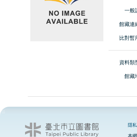
一般
館藏連
比對暫
資料類
館藏
:::
隱
本