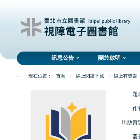
:::
訊息公告
關於啟明
:::
首頁
線上閱讀下載
線上有聲書
題
作
出版資
叢